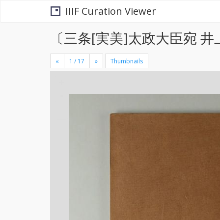
IIIF Curation Viewer
〔三条[実美]太政大臣宛 井
«
»
Thumbnails
+
×
-
se