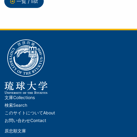
一覧 / list
文庫
Collections
メ
検索
Search
イ
このサイトについて
About
ン
お問い合わせ
Contact
ナ
原忠順文庫