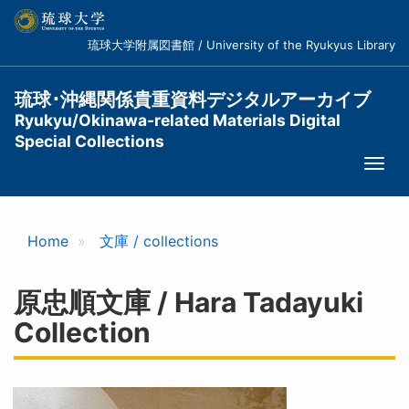
メ
イ
琉球大学附属図書館 / University of the Ryukyus Library
ン
コ
ン
琉球･沖縄関係貴重資料デジタルアーカイブ
テ
Ryukyu/Okinawa-related Materials Digital
ン
Special Collections
ツ
Togg
に
navi
移
動
Home
文庫 / collections
原忠順文庫 / Hara Tadayuki
Collection