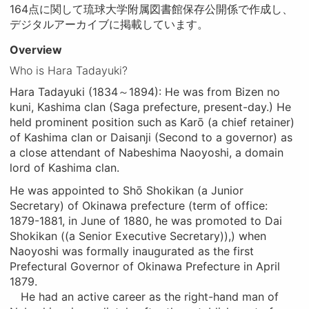
164点に関して琉球大学附属図書館保存公開係で作成し、
デジタルアーカイブに掲載しています。
Overview
Who is Hara Tadayuki?
Hara Tadayuki (1834～1894): He was from Bizen no
kuni, Kashima clan (Saga prefecture, present-day.) He
held prominent position such as Karō (a chief retainer)
of Kashima clan or Daisanji (Second to a governor) as
a close attendant of Nabeshima Naoyoshi, a domain
lord of Kashima clan.
He was appointed to Shō Shokikan (a Junior
Secretary) of Okinawa prefecture (term of office:
1879-1881, in June of 1880, he was promoted to Dai
Shokikan ((a Senior Executive Secretary)),) when
Naoyoshi was formally inaugurated as the first
Prefectural Governor of Okinawa Prefecture in April
1879.
He had an active career as the right-hand man of