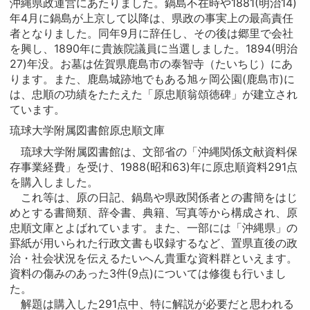
沖縄県政運営にあたりました。鍋島不在時や1881(明治14)
年4月に鍋島が上京して以降は、県政の事実上の最高責任
者となりました。同年9月に辞任し、その後は郷里で会社
を興し、1890年に貴族院議員に当選しました。1894(明治
27)年没。お墓は佐賀県鹿島市の泰智寺（たいちじ）にあ
ります。また、鹿島城跡地でもある旭ヶ岡公園(鹿島市)に
は、忠順の功績をたたえた「原忠順翁頌徳碑」が建立され
ています。
琉球大学附属図書館原忠順文庫
琉球大学附属図書館は、文部省の「沖縄関係文献資料保
存事業経費」を受け、1988(昭和63)年に原忠順資料291点
を購入しました。
これ等は、原の日記、鍋島や県政関係者との書簡をはじ
めとする書簡類、辞令書、典籍、写真等から構成され、原
忠順文庫とよばれています。また、一部には「沖縄県」の
罫紙が用いられた行政文書も収録するなど、置県直後の政
治・社会状況を伝えるたいへん貴重な資料群といえます。
資料の傷みのあった3件(9点)については修復も行いまし
た。
解題は購入した291点中、特に解説が必要だと思われる