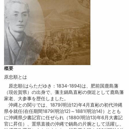
概要
原忠順とは
原忠順(はらただゆき：1834-1894)は、肥前国鹿島藩
（現佐賀県）の出身で、藩主鍋島直彬の側近として鹿島藩
家老、大参事を歴任しました。
沖縄との関りでは、1879(明治12)年4月直彬の初代沖縄
県令就任(在任期間1879(明治12)～1881(明治14)）ととも
に沖縄県少書記官に任ぜられ（1880(明治13)年6月大書記
官に昇任）、置県直後の沖縄で鍋島の片腕として活躍し、