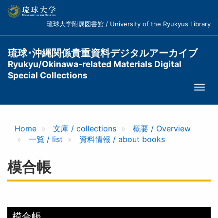
メ
イ
琉球大学附属図書館 / University of the Ryukyus Library
ン
コ
ン
琉球･沖縄関係貴重資料デジタルアーカイブ
テ
Ryukyu/Okinawa-related Materials Digital
ン
Special Collections
ツ
Togg
に
navi
移
動
Home
文庫 / collections
概要 / Overview
一覧 / list
資料情報 / about books
模合帳