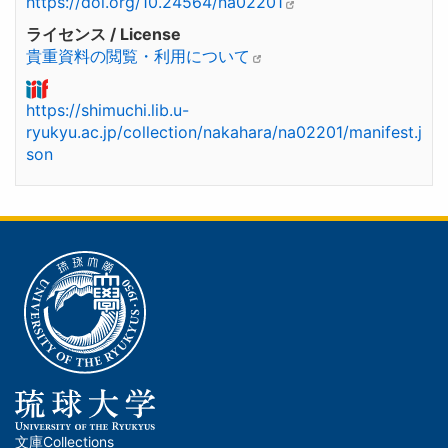
https://doi.org/10.24564/na02201
ライセンス / License
貴重資料の閲覧・利用について
https://shimuchi.lib.u-
ryukyu.ac.jp/collection/nakahara/na02201/manifest.j
son
文庫
Collections