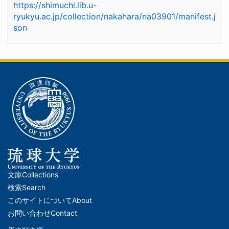
https://shimuchi.lib.u-
ryukyu.ac.jp/collection/nakahara/na03901/manifest.j
son
文庫
Collections
メ
検索
Search
イ
このサイトについて
About
ン
お問い合わせ
Contact