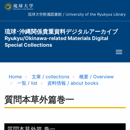
メ
イ
琉球大学附属図書館 / University of the Ryukyus Library
ン
コ
ン
琉球･沖縄関係貴重資料デジタルアーカイブ
テ
Ryukyu/Okinawa-related Materials Digital
ン
Special Collections
ツ
Togg
に
navi
移
動
Home
文庫 / collections
概要 / Overview
一覧 / list
資料情報 / about books
質問本草外篇巻一