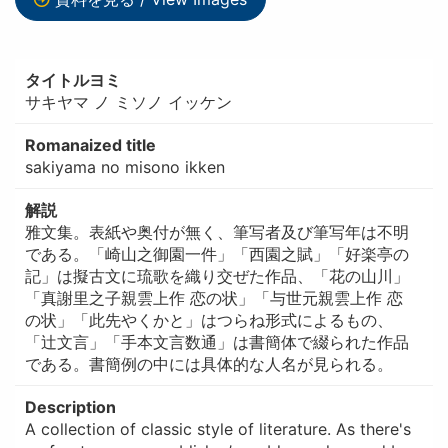
タイトルヨミ
サキヤマ ノ ミソノ イッケン
Romanaized title
sakiyama no misono ikken
解説
雅文集。表紙や奥付が無く、筆写者及び筆写年は不明
である。「崎山之御園一件」「西園之賦」「好楽亭の
記」は擬古文に琉歌を織り交ぜた作品、「花の山川」
「真謝里之子親雲上作 恋の状」「与世元親雲上作 恋
の状」「此先やくかと」はつらね形式によるもの、
「辻文言」「手本文言数通」は書簡体で綴られた作品
である。書簡例の中には具体的な人名が見られる。
Description
A collection of classic style of literature. As there's