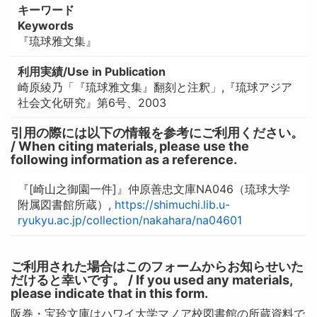
キーワード
Keywords
『琉球雅文集』
利用実績/Use in Publication
崎原綾乃「『琉球雅文集』翻刻と注釈」,『琉球アジア
社会文化研究』第6号、2003
引用の際には以下の情報を参考にご利用ください。
/ When citing materials, please use the
following information as a reference.
『[崎山之御園一件]』仲原善忠文庫NA046（琉球大学
附属図書館所蔵）,
https://shimuchi.lib.u-
ryukyu.ac.jp/collection/nakahara/na04601
ご利用された場合はこのフォームからお知らせいた
だけると幸いです。 / If you used any materials,
please indicate that in this form.
阪巻・宝玲文庫はハワイ大学マノア校図書館の所蔵資料で