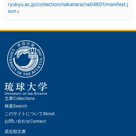
ryukyu.ac.jp/collection/nakahara/na04601/manifest.j
son
文庫
Collections
メ
検索
Search
イ
このサイトについて
About
ン
お問い合わせ
Contact
ナ
原忠順文庫