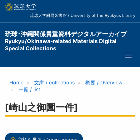
メ
イ
琉球大学附属図書館 / University of the Ryukyus Library
ン
コ
ン
琉球･沖縄関係貴重資料デジタルアーカイブ
テ
Ryukyu/Okinawa-related Materials Digital
ン
Special Collections
ツ
Togg
に
navi
移
動
Home
文庫 / collections
概要 / Overview
一覧 / list
[崎山之御園一件]
資料を見る / View Images