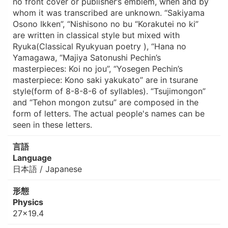
no front cover or publisher’s emblem, when and by
whom it was transcribed are unknown. “Sakiyama
Osono Ikken”, “Nishisono no bu “Korakutei no ki”
are written in classical style but mixed with
Ryuka(Classical Ryukyuan poetry ), “Hana no
Yamagawa, “Majiya Satonushi Pechin’s
masterpieces: Koi no jou”, “Yosegen Pechin’s
masterpiece: Kono saki yakukato” are in tsurane
style(form of 8-8-8-6 of syllables). “Tsujimongon”
and “Tehon mongon zutsu” are composed in the
form of letters. The actual people's names can be
seen in these letters.
言語
Language
日本語 / Japanese
形態
Physics
27×19.4