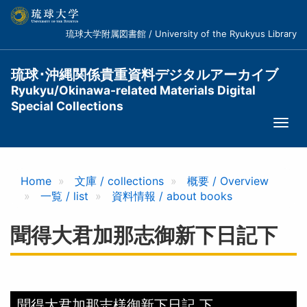
メ
イ
琉球大学附属図書館 / University of the Ryukyus Library
ン
コ
ン
琉球･沖縄関係貴重資料デジタルアーカイブ
テ
Ryukyu/Okinawa-related Materials Digital
ン
Special Collections
ツ
Togg
に
navi
移
動
Home
文庫 / collections
概要 / Overview
一覧 / list
資料情報 / about books
聞得大君加那志御新下日記下