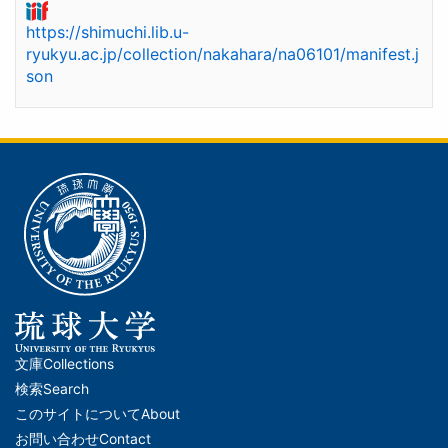
https://shimuchi.lib.u-
ryukyu.ac.jp/collection/nakahara/na06101/manifest.j
son
文庫
Collections
メ
検索
Search
イ
このサイトについて
About
ン
お問い合わせ
Contact