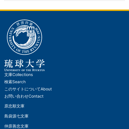
文庫
Collections
メ
検索
Search
イ
このサイトについて
About
ン
お問い合わせ
Contact
ナ
原忠順文庫
文
ビ
島袋源七文庫
庫
ゲ
仲原善忠文庫