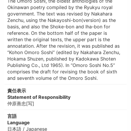
The Omoro Soshi, the oldest anthologies of the
Okinawan poetry compiled by the Ryukyu royal
government. The text was revised by Nakahara
Zenchu, using the Nakayoshi-bon(version) as the
basis, and also the Shoke-bon and Iha-bon for
reference. On the bottom half of the paper is
written the original texts, the upper part is the
annoatation. After the revision, it was published as
“Kohon Omoro Soshi” (edited by Nakahara Zenchu,
Hokama Shuzen, published by Kadokawa Shoten
Publishing Co., Ltd 1965). In “Omoro Soshi No.5”
comprises the draft for revising the book of sixth
and seventh volume of the Omoro Soshi.
責任表示
Statement of Responsibility
仲原善忠[写]
言語
Language
日本語 / Japanese