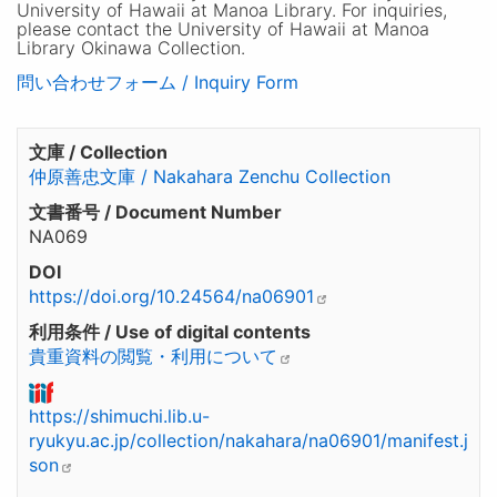
University of Hawaii at Manoa Library. For inquiries,
please contact the University of Hawaii at Manoa
Library Okinawa Collection.
問い合わせフォーム / Inquiry Form
文庫 / Collection
仲原善忠文庫 / Nakahara Zenchu Collection
文書番号 / Document Number
NA069
DOI
https://doi.org/10.24564/na06901
利用条件 / Use of digital contents
貴重資料の閲覧・利用について
https://shimuchi.lib.u-
ryukyu.ac.jp/collection/nakahara/na06901/manifest.j
son