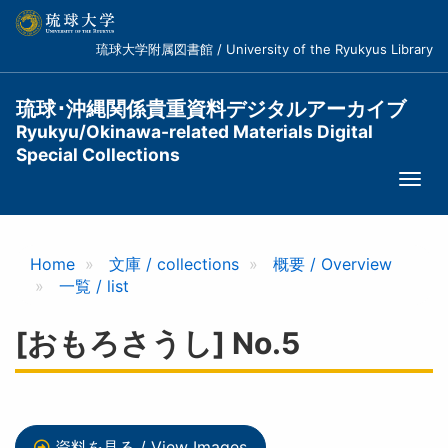
メ
イ
琉球大学附属図書館 / University of the Ryukyus Library
ン
コ
ン
琉球･沖縄関係貴重資料デジタルアーカイブ
テ
Ryukyu/Okinawa-related Materials Digital
ン
Special Collections
ツ
Togg
に
navi
移
動
Home
文庫 / collections
概要 / Overview
一覧 / list
[おもろさうし] No.5
資料を見る / View Images