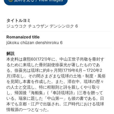
タイトルヨミ
ジュウコク チュウザン デンシンロク 6
Romanaized title
jūkoku chūzan denshinroku 6
解説
本史料は康熙60(1721)年に、中山王世子尚敬を冊封す
るために来琉した冊封副使徐葆光が著したものであ
る。徐葆光は琉球に約8ヶ月間(1719年6月～1720年2
月)滞在し、その間さまざまな琉球の土地・制度・風俗
を見聞し本書を作成した。また、滞在中、琉球の歴々
の人士と交流し、特に程順則と詩を親しくやり取り
し、帰国後『海舶集』(『奉詩琉球詩』)三巻を贈って
いる。瑞泉に題した「中山第一」も彼の書である。日
本でも京都・江戸で出版され、江戸時代における琉球
情報源の一つとなった。