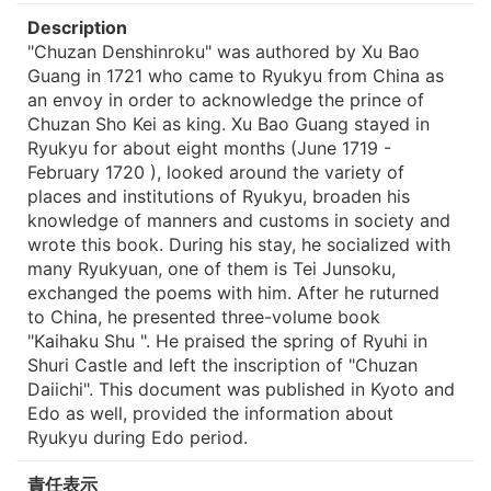
Description
"Chuzan Denshinroku" was authored by Xu Bao
Guang in 1721 who came to Ryukyu from China as
an envoy in order to acknowledge the prince of
Chuzan Sho Kei as king. Xu Bao Guang stayed in
Ryukyu for about eight months (June 1719 -
February 1720 ), looked around the variety of
places and institutions of Ryukyu, broaden his
knowledge of manners and customs in society and
wrote this book. During his stay, he socialized with
many Ryukyuan, one of them is Tei Junsoku,
exchanged the poems with him. After he ruturned
to China, he presented three-volume book
"Kaihaku Shu ". He praised the spring of Ryuhi in
Shuri Castle and left the inscription of "Chuzan
Daiichi". This document was published in Kyoto and
Edo as well, provided the information about
Ryukyu during Edo period.
責任表示