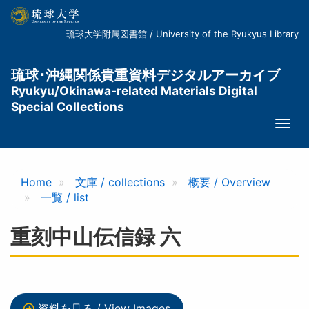
メ
イ
琉球大学附属図書館 / University of the Ryukyus Library
ン
コ
ン
琉球･沖縄関係貴重資料デジタルアーカイブ
テ
Ryukyu/Okinawa-related Materials Digital
ン
Special Collections
ツ
Togg
に
navi
移
動
Home
文庫 / collections
概要 / Overview
一覧 / list
重刻中山伝信録 六
資料を見る / View Images