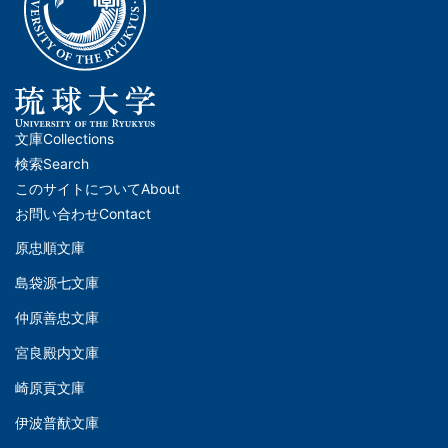
文庫
Collections
メ
検索
Search
イ
このサイトについて
About
ン
お問い合わせ
Contact
ナ
原忠順文庫
文
ビ
島袋源七文庫
庫
ゲ
仲原善忠文庫
(Left)
ー
シ
宮良殿内文庫
文
ョ
崎原貢文庫
庫
ン
伊波普猷文庫
(Middle)
(フ