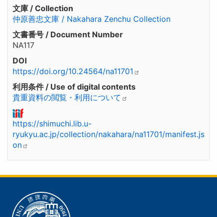
文庫 / Collection
仲原善忠文庫 / Nakahara Zenchu Collection
文書番号 / Document Number
NA117
DOI
https://doi.org/10.24564/na11701
利用条件 / Use of digital contents
貴重資料の閲覧・利用について
https://shimuchi.lib.u-
ryukyu.ac.jp/collection/nakahara/na11701/manifest.js
on