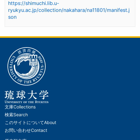
https://shimuchi.lib.u-
ryukyu.ac.jp/collection/nakahara/na11801/manifest.j
son
文庫
Collections
メ
検索
Search
イ
このサイトについて
About
ン
お問い合わせ
Contact