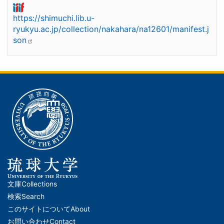
https://shimuchi.lib.u-
ryukyu.ac.jp/collection/nakahara/na12601/manifest.j
son
文庫
Collections
メ
検索
Search
イ
このサイトについて
About
ン
お問い合わせ
Contact