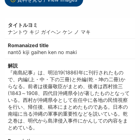
タイトルヨミ
ナントウ キジ ガイヘン ケン ノ マキ
Romanaized title
nantō kiji gaihen ken no maki
解説
『南島紀事』は、明治19(1886)年に刊行されたもの
で、内編(上・中・下の三冊)と外編(乾・坤の二冊)か
らなる。前者は後藤敬臣がまとめ、後者は西村捨三
(1843～1908、四代目沖縄県令)が著したものとなって
いる。西村が沖縄県令として在任中に各地の民情視察
を行い、帰任後、稿本にまとめたものである。日本の
南端に当る沖縄の軍事的重要性などを説いている。乾
之巻は、明代から島津侵入事件にかんしての内容をま
とめている。