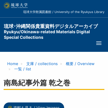
メ
イ
琉球大学附属図書館 / University of the Ryukyus Library
ン
コ
ン
琉球･沖縄関係貴重資料デジタルアーカイブ
テ
Ryukyu/Okinawa-related Materials Digital
ン
Special Collections
ツ
Togg
に
navi
移
動
Home
文庫 / collections
概要 / Overview
一覧 / list
南島紀事外篇 乾之巻
資料を見る / View Images