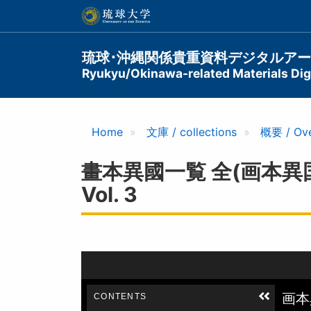
メ
イ
ン
コ
Main
琉球･沖縄関係貴重資料デジタルア
ン
Ryukyu/Okinawa-related Materials Digi
navigation
テ
ン
ツ
に
Home
文庫 / collections
概要 / Ov
移
動
畫本異國一覧 全(画本異国一覧 巻
Vol. 3