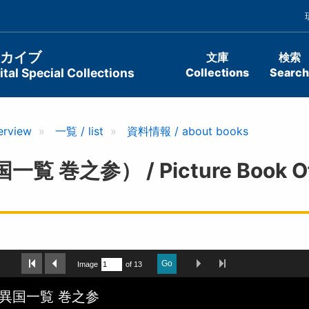
ーカイブ
文庫
検索
tal Special Collections
Collections
Search
erview
一覧 / list
資料情報 / about books
之参） / Picture Book Of Fo