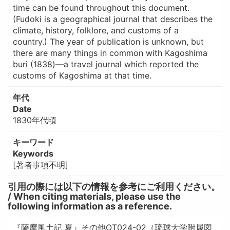
time can be found throughout this document.
(Fudoki is a geographical journal that describes the
climate, history, folklore, and customs of a
country.) The year of publication is unknown, but
there are many things in common with Kagoshima
buri (1838)—a travel journal which reported the
customs of Kagoshima at that time.
年代
Date
1830年代頃
キーワード
Keywords
[著者事項不明]
引用の際には以下の情報を参考にご利用ください。
/ When citing materials, please use the
following information as a reference.
『薩摩風土記 夏』その他OT024-02（琉球大学附属図