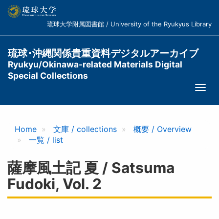
メ
イ
琉球大学附属図書館 / University of the Ryukyus Library
ン
コ
ン
琉球･沖縄関係貴重資料デジタルアーカイブ
テ
Ryukyu/Okinawa-related Materials Digital
ン
Special Collections
ツ
Togg
に
navi
移
動
Home
文庫 / collections
概要 / Overview
一覧 / list
薩摩風土記 夏 / Satsuma
Fudoki, Vol. 2