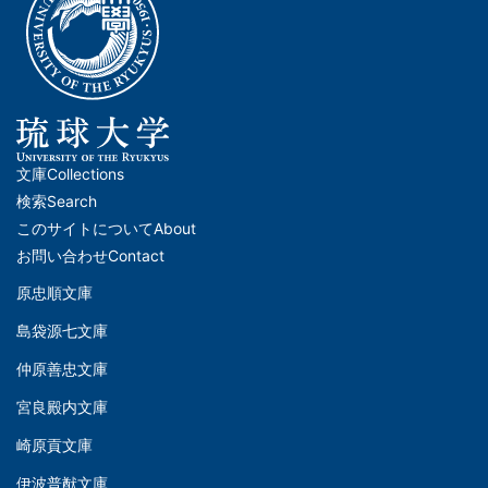
文庫
Collections
メ
検索
Search
イ
このサイトについて
About
ン
お問い合わせ
Contact
ナ
原忠順文庫
文
ビ
島袋源七文庫
庫
ゲ
仲原善忠文庫
(Left)
ー
シ
宮良殿内文庫
文
ョ
崎原貢文庫
庫
ン
伊波普猷文庫