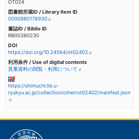
OT024
図書館所蔵ID / Library Item ID
0000980178930
書誌ID / Biblio ID
RB00380230
DOI
https://doi.org/10.24564/ot02402
利用条件 / Use of digital contents
貴重資料の閲覧・利用について
https://shimuchi.lib.u-
ryukyu.ac.jp/collection/other/ot02402/manifest.json