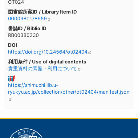
OT024
図書館所蔵ID / Library Item ID
0000980178959
書誌ID / Biblio ID
RB00380230
DOI
https://doi.org/10.24564/ot02404
利用条件 / Use of digital contents
貴重資料の閲覧・利用について
https://shimuchi.lib.u-
ryukyu.ac.jp/collection/other/ot02404/manifest.json