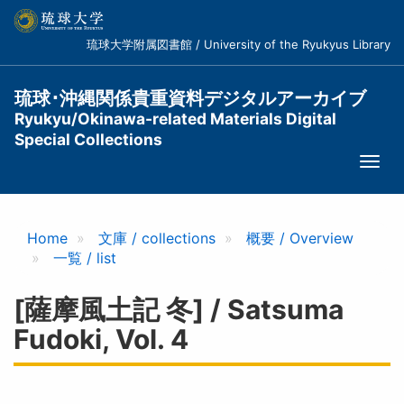
メ
イ
琉球大学附属図書館 / University of the Ryukyus Library
ン
コ
ン
琉球･沖縄関係貴重資料デジタルアーカイブ
テ
Ryukyu/Okinawa-related Materials Digital
ン
Special Collections
ツ
Togg
に
navi
移
動
Home
文庫 / collections
概要 / Overview
一覧 / list
[薩摩風土記 冬] / Satsuma
Fudoki, Vol. 4