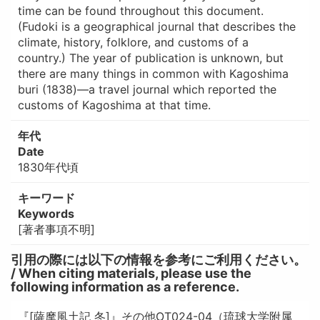
time can be found throughout this document.
(Fudoki is a geographical journal that describes the
climate, history, folklore, and customs of a
country.) The year of publication is unknown, but
there are many things in common with Kagoshima
buri (1838)—a travel journal which reported the
customs of Kagoshima at that time.
年代
Date
1830年代頃
キーワード
Keywords
[著者事項不明]
引用の際には以下の情報を参考にご利用ください。
/ When citing materials, please use the
following information as a reference.
『[薩摩風土記 冬]』その他OT024-04（琉球大学附属