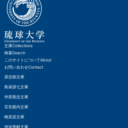
文庫
Collections
メ
検索
Search
イ
このサイトについて
About
ン
お問い合わせ
Contact
ナ
原忠順文庫
文
ビ
島袋源七文庫
庫
ゲ
仲原善忠文庫
(Left)
ー
シ
宮良殿内文庫
文
ョ
崎原貢文庫
庫
ン
伊波普猷文庫