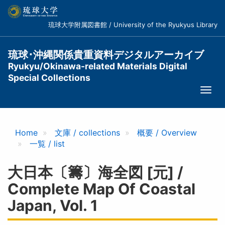
メ
イ
琉球大学附属図書館 / University of the Ryukyus Library
ン
コ
ン
琉球･沖縄関係貴重資料デジタルアーカイブ
テ
Ryukyu/Okinawa-related Materials Digital
ン
Special Collections
ツ
Togg
に
navi
移
動
Home
文庫 / collections
概要 / Overview
一覧 / list
大日本〔籌〕海全図 [元] /
Complete Map Of Coastal
Japan, Vol. 1