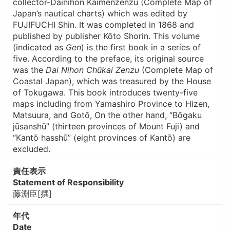
collector-Dainihon Kaimenzenzu (Complete Map of
Japan’s nautical charts) which was edited by
FUJIFUCHI Shin. It was completed in 1868 and
published by publisher Kōto Shorin. This volume
(indicated as
Gen
) is the first book in a series of
five. According to the preface, its original source
was the
Dai Nihon Chūkai Zenzu
(Complete Map of
Coastal Japan), which was treasured by the House
of Tokugawa. This book introduces twenty-five
maps including from Yamashiro Province to Hizen,
Matsuura, and Gotō, On the other hand, “Bōgaku
jūsanshū” (thirteen provinces of Mount Fuji) and
“Kantō hasshū” (eight provinces of Kantō) are
excluded.
責任表示
Statement of Responsibility
藤淵臣[撰]
年代
Date