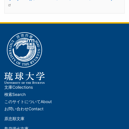
文庫
Collections
メ
検索
Search
イ
このサイトについて
About
ン
お問い合わせ
Contact
ナ
原忠順文庫
文
ビ
島袋源七文庫