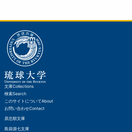
文庫
Collections
メ
検索
Search
イ
このサイトについて
About
ン
お問い合わせ
Contact
ナ
原忠順文庫
文
ビ
島袋源七文庫