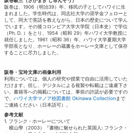
阪巻駿三（さかまき しゅんぞう）
阪巻は、1906（明治39）年、移民の子としてハワイに生
まれました。学生時代は、同志社大学の奨学金フェローと
して、同大で英語を教えながら、日本の歴史について学ん
でいます。その後コロンビア大学大学院（日本史）で学位
（Ph. D. ）をとり、1954（昭和 29）年ハワイ大学教授に
就任しました。1961（昭和 36）年、ハワイ大学夏期大学
学部長となり、ホーレーの蔵書をホーレー文庫として保存
することに尽力しました。
阪巻・宝玲文庫の画像利用
利用については、個人の研究や授業で自由に活用していた
だけます。但し、デジタルによる複製や転載はご遠慮下さ
い。書籍等への掲載については、事前の許諾が必要ですの
で、
ハワイ大学マノア校図書館 Okinawa Collection
まで
ご連絡ください（日本語可）。
参考文献
1. フランク・ホーレーについて
横山學（2003）『書物に魅せられた英国人: フランク・