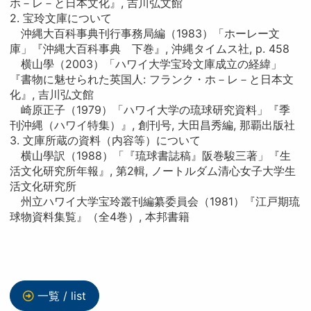
ホ－レ－と日本文化』, 吉川弘文館
2. 宝玲文庫について
沖縄大百科事典刊行事務局編（1983）「ホーレー文
庫」『沖縄大百科事典 下巻』, 沖縄タイムス社, p. 458
横山學（2003）「ハワイ大学宝玲文庫成立の経緯」
『書物に魅せられた英国人: フランク・ホ－レ－と日本文
化』, 吉川弘文館
崎原正子（1979）「ハワイ大学の琉球研究資料」『季
刊沖縄（ハワイ特集）』, 創刊号, 大田昌秀編, 那覇出版社
3. 文庫所蔵の資料（内容等）について
横山學訳（1988）「『琉球書誌稿』阪巻駿三著」『生
活文化研究所年報』, 第2輯, ノートルダム清心女子大学生
活文化研究所
州立ハワイ大学宝玲叢刊編纂委員会（1981）『江戸期琉
球物資料集覧』（全4巻）, 本邦書籍
一覧 / list