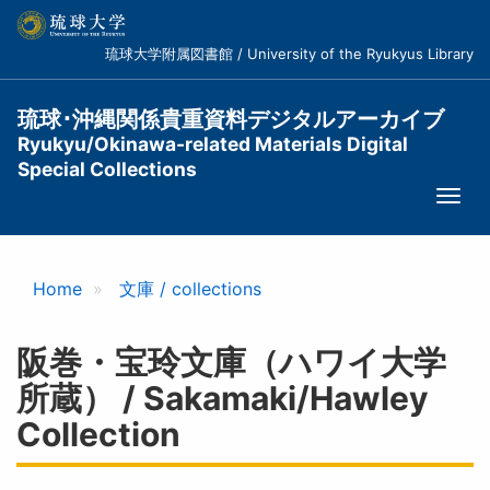
メ
イ
琉球大学附属図書館 / University of the Ryukyus Library
ン
コ
ン
琉球･沖縄関係貴重資料デジタルアーカイブ
テ
Ryukyu/Okinawa-related Materials Digital
ン
Special Collections
ツ
Togg
に
navi
移
動
Home
文庫 / collections
阪巻・宝玲文庫（ハワイ大学
所蔵） / Sakamaki/Hawley
Collection