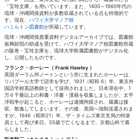
「宝玲文庫」を用いています。また、1400～1960年代の
琉球・沖縄関係資料が多数収蔵されている点も特徴的で
す。現在、
ハワイ大学マノア校
ハミルトン図書館
が所蔵しています。
琉球・沖縄関係貴重資料デジタルアーカイブでは、図書館
振興財団の助成を受けて、ハワイ大学マノア校図書館所蔵
の阪巻・宝玲文庫を、琉球大学附属図書館がデジタル化
し、公開したものです。
フランク・ホーレー（ Frank Hawley ）
英国ダーラム州ノートンという所に生まれたホーレーは、
リバプール大学で語学を学び、1931（昭和 6）年、東京外
国語学校英語教師として採用されました。日本滞在中、1
万６千冊以上の和書・洋書・漢籍を収集しましたが、太平
洋戦争が起こると、ホーレーは逮捕拘留され、蔵書は接
収、散逸してしまいます。その後、英国へ強制送還されま
すが、1946（昭和21）年、ザ・タイムズ東京支局の特派
員として再び来日。55歳で亡くなるまで、京都山科で暮
らしました。