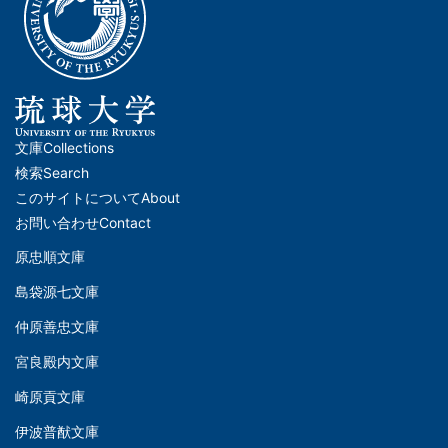
文庫
Collections
メ
検索
Search
イ
このサイトについて
About
ン
お問い合わせ
Contact
ナ
原忠順文庫
文
ビ
島袋源七文庫
庫
ゲ
仲原善忠文庫
(Left)
ー
シ
宮良殿内文庫
文
ョ
崎原貢文庫
庫
ン
伊波普猷文庫
(Middle)