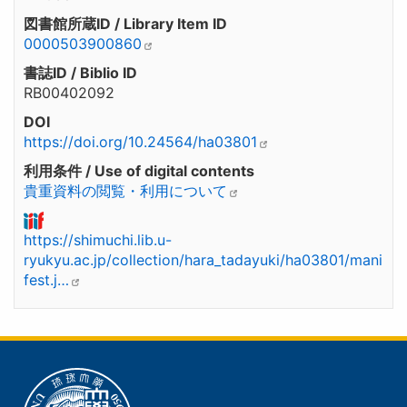
図書館所蔵ID / Library Item ID
0000503900860
書誌ID / Biblio ID
RB00402092
DOI
https://doi.org/10.24564/ha03801
利用条件 / Use of digital contents
貴重資料の閲覧・利用について
https://shimuchi.lib.u-
ryukyu.ac.jp/collection/hara_tadayuki/ha03801/mani
fest.j…