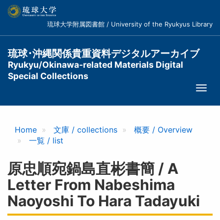
メ
イ
琉球大学附属図書館 / University of the Ryukyus Library
ン
コ
ン
琉球･沖縄関係貴重資料デジタルアーカイブ
テ
Ryukyu/Okinawa-related Materials Digital
ン
Special Collections
ツ
Togg
に
navi
移
動
Home
文庫 / collections
概要 / Overview
一覧 / list
原忠順宛鍋島直彬書簡 / A
Letter From Nabeshima
Naoyoshi To Hara Tadayuki