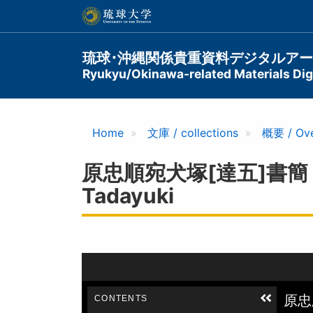
メ
イ
ン
コ
Main
琉球･沖縄関係貴重資料デジタルア
ン
Ryukyu/Okinawa-related Materials Digi
navigation
テ
ン
ツ
に
Home
文庫 / collections
概要 / Ov
移
動
原忠順宛犬塚[達五]書簡 / A L
Tadayuki