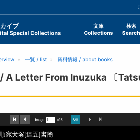
ーカイブ
文庫
検索
tal Special Collections
Collections
Search
erview
一覧 / list
資料情報 / about books
etter From Inuzuka 〔Tatsu