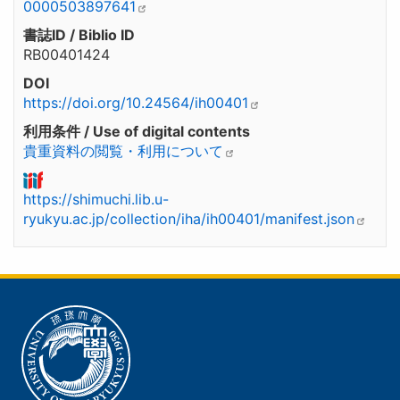
0000503897641
書誌ID / Biblio ID
RB00401424
DOI
https://doi.org/10.24564/ih00401
利用条件 / Use of digital contents
貴重資料の閲覧・利用について
https://shimuchi.lib.u-
ryukyu.ac.jp/collection/iha/ih00401/manifest.json