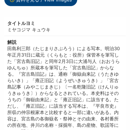
タイトルヨミ
ミヤコジマ キュウキ
解説
田島利三郎（たじまりさぶろう）による写本。明治30
年正月31日に蔵元（くらもと：役所）保管本を筆写し
た「宮古島旧記」と同年2月3日に大浦与人（おおうら
ゆんちゅ）所蔵本を筆写した「宮古島旧記」からな
る。『宮古島旧記』は、通称「御嶽由来記（うたきゆ
らいき）」「雍正旧記（ようぜいきゅうき）」「宮古
島記事（みやこじまきじ）〔一名乾隆旧記（けんりゅ
うきゅうき〕）からなるとされている。本史料はその
うちの「御嶽由来記」と「雍正旧記」に該当する。た
だし、「雍正旧記」に該当する写本は、『平良市史』
所収の仲宗根家本と比較すると一部に違いがある。内
容は、宮古島の各御嶽名・祭神とその由来、各村番所
の所在地、井川の名称・採掘年、島の産物、歌謡等に