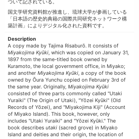
ついて記されている。
国文学研究資料館が推進し、琉球大学が参画している
「日本語の歴史的典籍の国際共同研究ネットワーク構
築計画」によりデジタル化された資料です。
Description
A copy made by Tajima Risaburō. It consists of
Miyakojima Kyūki
, which was copied on January 31,
1897 from the same-titled book owned by
Kuramoto, the local government office, in Miyako;
and another
Miyakojima Kyūki
, a copy of the book
owned by Ōura Yunchu copied on February 3rd of
the same year. Originally,
Miyakojima Kyūki
consisted of three parts commonly called "Utaki
Yuraiki" (The Origin of Utaki), "Yōzei Kyūki" (Old
Records of Yōzei), and "Miyakojima Kiji" (Account
of Miyako Island). This book, however, only
includes "Utaki Yuraiki" and "Yōzei Kyūki." The
book describes
utaki
(sacred grove) in Miyako
Island and deities and their origin, the location of