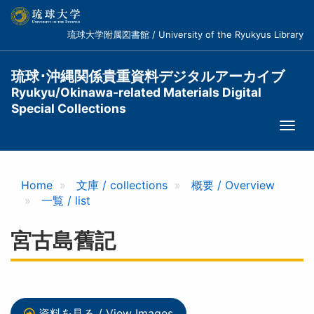
メ
イ
琉球大学附属図書館 / University of the Ryukyus Library
ン
コ
ン
琉球･沖縄関係貴重資料デジタルアーカイブ
テ
Ryukyu/Okinawa-related Materials Digital
ン
Special Collections
ツ
Togg
に
navi
移
動
Home
文庫 / collections
概要 / Overview
一覧 / list
宮古島舊記
資料を見る / View Images