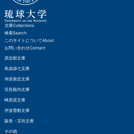
文庫
Collections
メ
検索
Search
イ
このサイトについて
About
ン
お問い合わせ
Contact
ナ
原忠順文庫
文
ビ
島袋源七文庫
庫
ゲ
仲原善忠文庫
(Left)
ー
シ
宮良殿内文庫
文
ョ
崎原貢文庫
庫
ン
伊波普猷文庫
(Middle)
(フ
阪巻・宝玲文庫
ッ
文
タ
その他