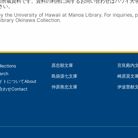
の所蔵資料です。資料の利用に関するお問い合わせはハワイ大
ださい。
the University of Hawaii at Manoa Library. For inquiries, 
ibrary Okinawa Collection.
原忠順文庫
宮良殿内
llections
文
文
arch
島袋源七文庫
崎原貢文
庫
庫
イトについて
About
仲原善忠文庫
伊波普猷
(Left)
(Mid
合わせ
Contact