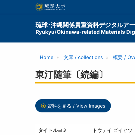
メ
イ
ン
コ
Main
琉球･沖縄関係貴重資料デジタルア
ン
Ryukyu/Okinawa-related Materials Digi
navigation
テ
ン
ツ
に
Home
文庫 / collections
概要 / Ov
移
動
東汀随筆〔続編〕
資料を見る / View Images
タイトルヨミ
トウテイ ズイヒツ