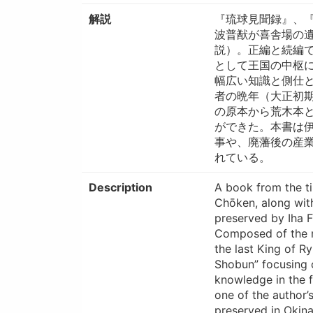
解説
『琉球見聞録』、
波普猷が喜舎場の
説）。正編と続編
として王国の中枢
幅広い知識と側仕
者の晩年（大正初
の原本から荒木本
ができた。本書は
事や、廃藩後の産
れている。
Description
A book from the t
Chōken, along wi
preserved by Iha F
Composed of the ma
the last King of R
Shobun” focusing o
knowledge in the f
one of the author’s
preserved in Okina