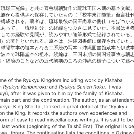
『琉球三冤録』と共に喜舎場朝賢作の琉球王国末期の基本文献
遺族から提供され保存していたもの（『校本東汀随筆』至言社刊
で構成される。著者は、琉球最後の国王尚泰の側仕（そばづか
にあって、「琉球処分」の経緯をつぶさに見ていた。本書は著
としての経験や見聞が、読みやすい随筆形式で記録されている
期）の著作といわれる。原本は、沖縄図書館に保存されていた
と球陽堂本の祖本となる二系統の写本（沖縄図書館蔵本と伊波
伊波本で球陽堂本の祖本。続編は、王国末期の異国通事牧志朝
業・経済のことなどの近代初期のころの沖縄の様子について述
ime of the Ryukyu Kingdom including work by Kishaba
th
Ryukyu Kenbunroku
and
Ryukyu San'en Roku
. It was
uyū, after it was given to him by the family of Kishaba.
in part and the continuation. The author, as an attendant
yukyu, King Shō Tai, looked in great detail at the “Ryukyu
n the King. It records the author’s own experiences and
orm of easy to read miscellaneous writings. It is said to be
 last works (beginning of the Taishō Era). The original is b
wa Library. The continuation lists the conditions in Okinaw