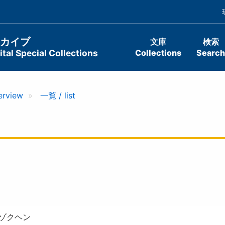
ーカイブ
文庫
検索
tal Special Collections
Collections
Search
erview
一覧 / list
 ゾクヘン