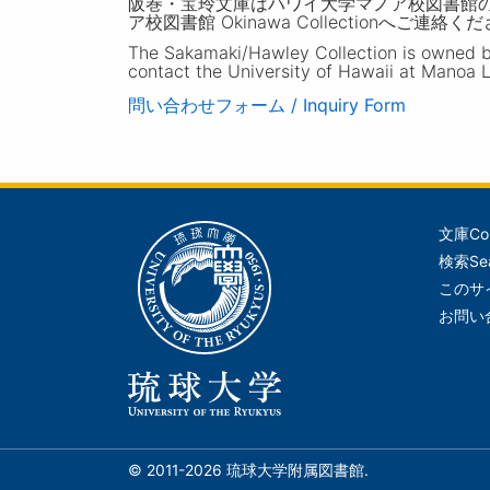
阪巻・宝玲文庫はハワイ大学マノア校図書館
ア校図書館 Okinawa Collectionへご連絡く
The Sakamaki/Hawley Collection is owned by 
contact the University of Hawaii at Manoa L
問い合わせフォーム / Inquiry Form
文庫
Co
メ
検索
Se
イ
このサ
ン
お問い
ナ
ビ
ゲ
ー
シ
© 2011-2026 琉球大学附属図書館.