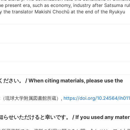
he present era, such as economy, industry after Satsuma ru
 the translator Makishi Chochū at the end of the Ryukyu
hen citing materials, please use the
02（琉球大学附属図書館所蔵）,
https://doi.org/10.24564/ih01
けると幸いです。 / If you used any materia