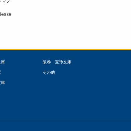
学マノ
please
文庫
阪巻・宝玲文庫
文
庫
その他
庫
文庫
dle)
(Right)