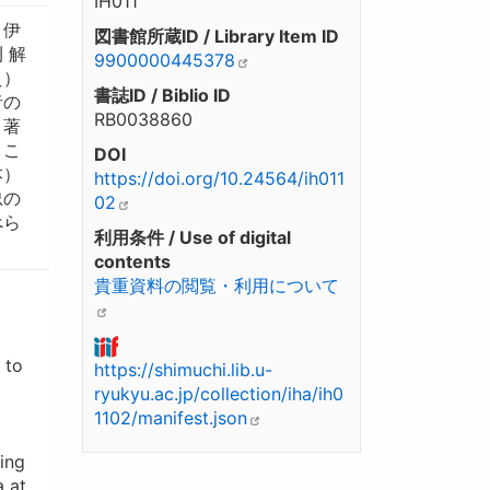
IH011
。伊
図書館所蔵ID / Library Item ID
 解
9900000445378
え）
書誌ID / Biblio ID
者の
RB0038860
。著
。こ
DOI
本）
https://doi.org/10.24564/ih011
忠の
02
べら
利用条件 / Use of digital
contents
貴重資料の閲覧・利用について
 to
https://shimuchi.lib.u-
ryukyu.ac.jp/collection/iha/ih0
1102/manifest.json
eing
a at