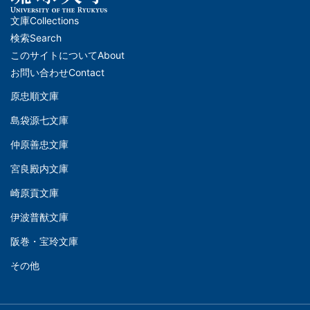
文庫
Collections
メ
検索
Search
イ
このサイトについて
About
ン
お問い合わせ
Contact
ナ
原忠順文庫
文
ビ
島袋源七文庫
庫
ゲ
仲原善忠文庫
(Left)
ー
シ
宮良殿内文庫
文
ョ
崎原貢文庫
庫
ン
伊波普猷文庫
(Middle)
(フ
阪巻・宝玲文庫
ッ
文
タ
その他
庫
ー)
(Right)