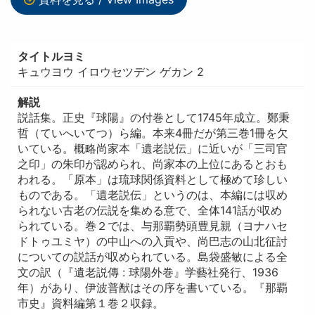
タイトルヨミ
キュウヨウ イロウセツデン ゲカン 2
解説
説話集。正史『球陽』の付巻として1745年成立。鄭秉
哲（ていへいてつ）ら編。本来4冊だが第三巻1冊を欠
いている。概略尚家本「遺老説伝」に近いが「三司官
之印」の朱印が認められ、尚家本の上位にあるとおも
われる。「原本」は琉球関係資料として極めて珍しい
ものである。「遺老説伝」というのは、本編には収め
られない古老の伝説を集める意で、全体141話が収め
られている。巻２では、与那覇勢頭豊見親（ヨナハセ
ドトゥユミヤ）の中山への入貢や、尚巴志の山北征討
についての説話が収められている。島袋盛敏による全
文の訳（『遺老説傳 : 球陽外巻』学藝社発行、1936
年）があり、伊波普猷はその序を書いている。『那覇
市史』資料編第１巻２収録。