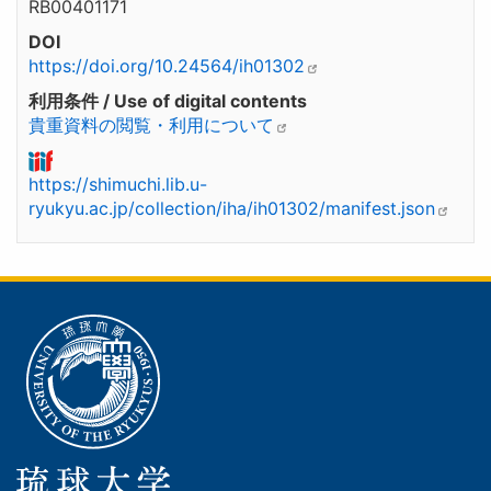
RB00401171
DOI
https://doi.org/10.24564/ih01302
利用条件 / Use of digital contents
貴重資料の閲覧・利用について
https://shimuchi.lib.u-
ryukyu.ac.jp/collection/iha/ih01302/manifest.json