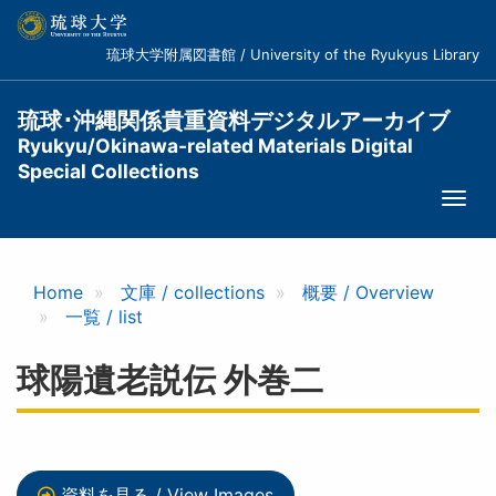
メ
イ
琉球大学附属図書館 / University of the Ryukyus Library
ン
コ
ン
琉球･沖縄関係貴重資料デジタルアーカイブ
テ
Ryukyu/Okinawa-related Materials Digital
ン
Special Collections
ツ
Togg
に
navi
移
動
Home
文庫 / collections
概要 / Overview
一覧 / list
球陽遺老説伝 外巻二
資料を見る / View Images