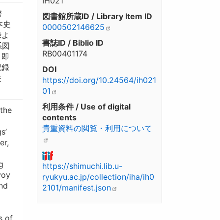
IH021
暦
図書館所蔵ID / Library Item ID
本史
0000502146625
録よ
書誌ID / Biblio ID
系図
RB00401174
、即
記録
DOI
夫
https://doi.org/10.24564/ih021
01
利用条件 / Use of digital
 the
contents
貴重資料の閲覧・利用について
s’
er,
g
https://shimuchi.lib.u-
voy
ryukyu.ac.jp/collection/iha/ih0
and
2101/manifest.json
s of