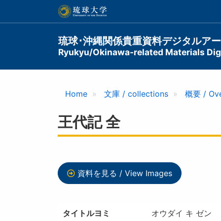
メ
イ
ン
コ
Main
琉球･沖縄関係貴重資料デジタルア
ン
Ryukyu/Okinawa-related Materials Digi
navigation
テ
ン
ツ
に
Home
文庫 / collections
概要 / Ov
移
動
王代記 全
資料を見る / View Images
タイトルヨミ
オウダイ キ ゼン