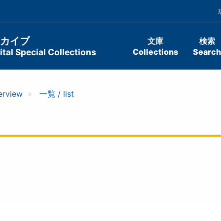
ーカイブ
文庫
検索
tal Special Collections
Collections
Search
erview
一覧 / list