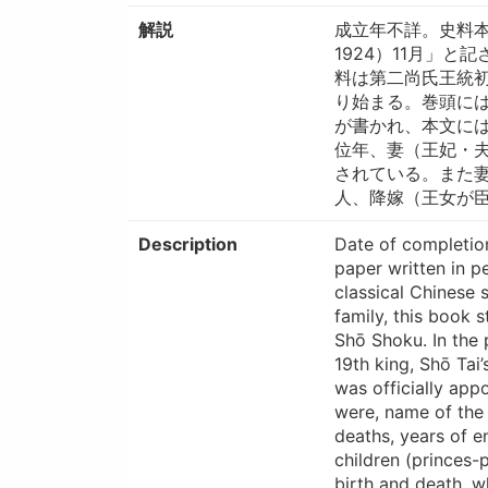
解説
成立年不詳。史料本
1924）11月」
料は第二尚氏王統
り始まる。巻頭には
が書かれ、本文に
位年、妻（王妃・
されている。また
人、降嫁（王女が
Description
Date of completion
paper written in p
classical Chinese 
family, this book 
Shō Shoku. In the 
19th king, Shō Tai
was officially app
were, name of the 
deaths, years of e
children (princes-
birth and death, w