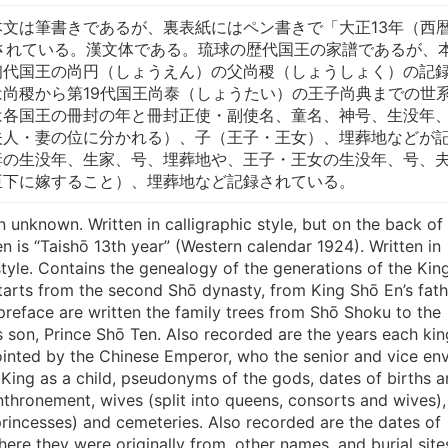
文は筆書きであるが、裏表紙にはペン書きで「大正13年（西
と記されている。漢文体である。琉球の歴代国王の家譜であるが、
初代国王の尚円（しょうえん）の父尚稷（しょうしょく）の記
尚稷から第19代国王尚泰（しょうたい）の王子尚典までの世
は各国王の冊封の年と冊封正使・副使名、童名、神号、生没年
夫人・妻の位に分かれる）、子（王子・王女）、埋葬地などが
妻の生没年、生家、号、埋葬地や、王子・王女の生没年、号、
臣下に嫁すること）、埋葬地など記録されている。
 unknown. Written in calligraphic style, but on the back of
en is “Taishō 13th year” (Western calendar 1924). Written in
style. Contains the genealogy of the generations of the King
starts from the second Shō dynasty, from King Shō En’s fath
preface are written the family trees from Shō Shoku to the
’s son, Prince Shō Ten. Also recorded are the years each kin
ointed by the Chinese Emperor, who the senior and vice en
King as a child, pseudonyms of the gods, dates of births 
nthronement, wives (split into queens, consorts and wives),
princesses) and cemeteries. Also recorded are the dates of
here they were originally from, other names, and burial site