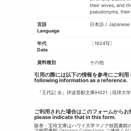
their wives, and t
pseudonyms, their
言語
日本語 / Japanese
Language
年代
〔1924写〕
Date
資料種別
その他
引用の際には以下の情報を参考にご利用ください。 / W
following information as a reference.
『王代記 全』伊波普猷文庫IH021（琉球大
ご利用された場合はこのフォームからお知らせいただ
please indicate that in this form.
阪巻・宝玲文庫はハワイ大学マノア校図書館
ア校図書館 Okinawa Collectionへご連絡く