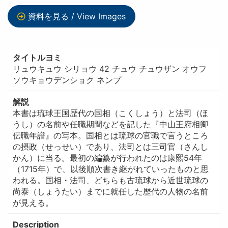
資料を見る / View Images
タイトルヨミ
リュウキュウ シリョウ 42 チュウ チュウザン オウフ
ソウキョウデンショク ネンプ
解説
本書は琉球王国歴代の国相（こくしょう）と法司（ほ
うし）の名前や任職期間などを記した『中山王府相卿
伝職年譜』の写本。国相とは琉球の官職で言うところ
の摂政（せっせい）であり、法司とは三司官（さんし
かん）に当る。最初の編纂が行われたのは康熙54年
（1715年）で、以後順次書き継がれていったものと思
われる。国相・法司、どちらも古琉球から近世琉球の
尚泰（しょうたい）までに就任した歴代の人物の名前
が見える。
Description