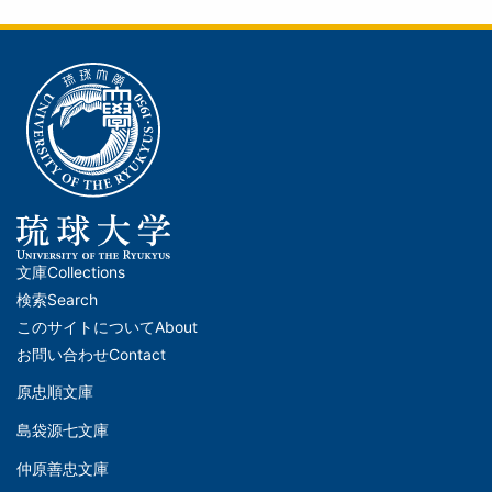
文庫
Collections
メ
検索
Search
イ
このサイトについて
About
ン
お問い合わせ
Contact
ナ
原忠順文庫
文
ビ
島袋源七文庫
庫
ゲ
仲原善忠文庫
(Left)
ー