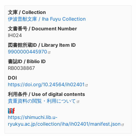
文庫 / Collection
伊波普猷文庫 / Iha Fuyu Collection
文書番号 / Document Number
IH024
図書館所蔵ID / Library Item ID
9900000445970
書誌ID / Biblio ID
RB0038867
DOI
https://doi.org/10.24564/ih02401
利用条件 / Use of digital contents
貴重資料の閲覧・利用について
https://shimuchi.lib.u-
ryukyu.ac.jp/collection/iha/ih02401/manifest.json