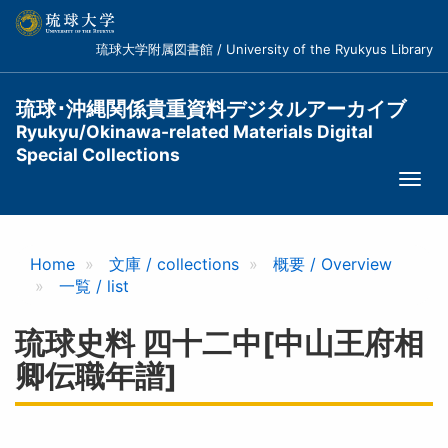
メ
イ
琉球大学附属図書館 / University of the Ryukyus Library
ン
コ
ン
琉球･沖縄関係貴重資料デジタルアーカイブ
テ
Ryukyu/Okinawa-related Materials Digital
ン
Special Collections
ツ
Togg
に
navi
移
動
Home
文庫 / collections
概要 / Overview
一覧 / list
琉球史料 四十二中[中山王府相
卿伝職年譜]