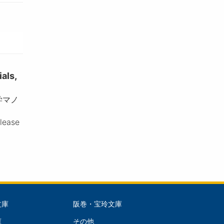
ls,
学マノ
please
文庫
阪巻・宝玲文庫
文
庫
その他