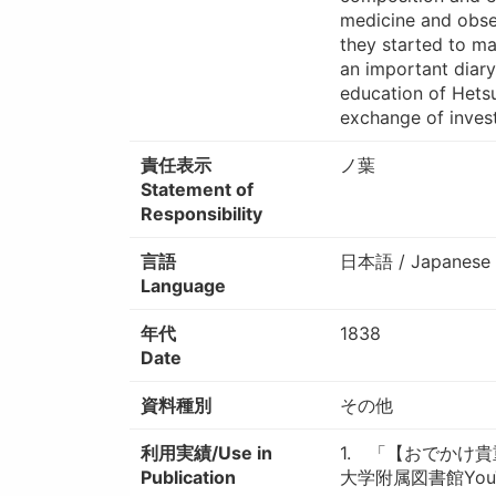
medicine and obser
they started to ma
an important diary
education of Hetsu
exchange of invest
責任表示
ノ葉
Statement of
Responsibility
言語
日本語 / Japanese
Language
年代
1838
Date
資料種別
その他
利用実績/Use in
1. 「【おでかけ
Publication
大学附属図書館You