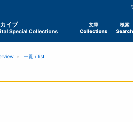
ーカイブ
文庫
検索
tal Special Collections
Collections
Search
erview
一覧 / list