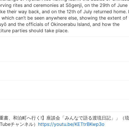
ving rites and ceremonies at Sōgenji, on the 29th of June
ke their way back, and on the 12th of July returned home. I
 which can’t be seen anywhere else, showing the extent of 
yō and the officials of Okinoerabu Island, and how the
iture parties should take place.
貴重書、和泊町へ行く!】座談会「みんなで語る渡琉日記」」（
Tubeチャンネル）
https://youtu.be/KETtrBKwp3o