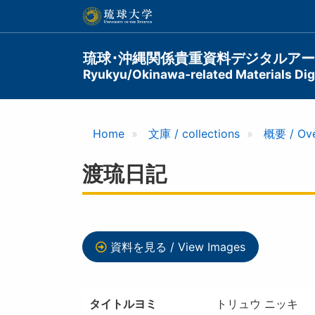
メ
イ
ン
コ
Main
琉球･沖縄関係貴重資料デジタルア
ン
Ryukyu/Okinawa-related Materials Digi
navigation
テ
ン
ツ
に
Home
文庫 / collections
概要 / Ov
移
動
渡琉日記
資料を見る / View Images
タイトルヨミ
トリュウ ニッキ