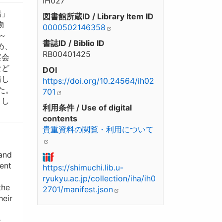
IH027
船」
図書館所蔵ID / Library Item ID
物
0000502146358
～
書誌ID / Biblio ID
め、
RB00401425
宴会
など
DOI
請し
https://doi.org/10.24564/ih02
た。
701
とし
利用条件 / Use of digital
contents
貴重資料の閲覧・利用について
 and
ent
https://shimuchi.lib.u-
ryukyu.ac.jp/collection/iha/ih0
the
2701/manifest.json
heir
e