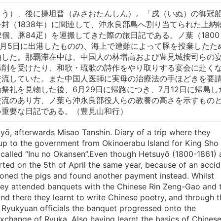
よう）、後に操坦晋（みさおたんしん）。「戌（いぬ）の御冠
封（1838年）に関連して、沖永良部島へ割り当てられた上納
52個、豚84疋）を運搬してきた際の旅日記である。ノ葉（1800
閏4月5日に出港したものの、海上で遭難によって豚を投棄したた
納した。那覇滞在中は、中国人の林増高および豊見城按司らの
添削を受けたり、和歌・琉歌の詩作をやり取りする宴会に赴く
交流していた。また中国人医師に実母の治療法の手ほどきを要
祭礼を見物した後、6月29日に帰路につき、7月12日に帰島し
交流のあり方、ノ葉ら沖永良部役人らの教養の高さを示すもの
い重要な日記である。（豊見山和行）
yō, afterwards Misao Tanshin. Diary of a trip where they
up to the government from Okinoerabu Island for King Sho
, called “Inu no Okansen”.Even though Hetsuyō (1800-1861)
ed on the 5th of April the same year, because of an accid
doned the pigs and found another payment instead. Whilst
they attended banquets with the Chinese Rin Zeng-Gao and 
nd there they learnt to write Chinese poetry, and through t
 Ryukyuan officials the banquet progressed onto the
xchange of Ryuka. Also having learnt the basics of Chines