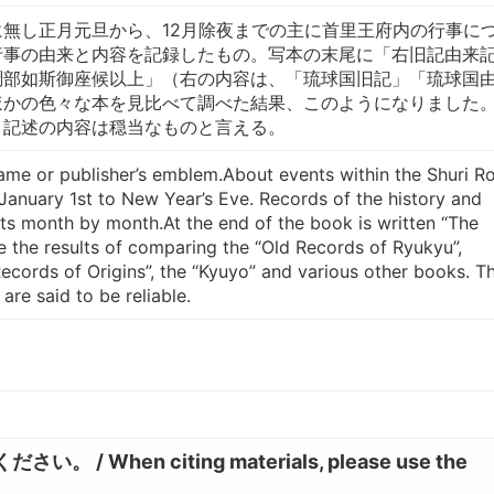
無し正月元旦から、12月除夜までの主に首里王府内の行事に
行事の由来と内容を記録したもの。写本の末尾に「右旧記由来
調部如斯御座候以上」（右の内容は、「琉球国旧記」「琉球国
ほかの色々な本を見比べて調べた結果、このようになりました
、記述の内容は穏当なものと言える。
ame or publisher’s emblem.About events within the Shuri R
anuary 1st to New Year’s Eve. Records of the history and
nts month by month.At the end of the book is written “The
 the results of comparing the “Old Records of Ryukyu”,
cords of Origins”, the “Kyuyo” and various other books. T
are said to be reliable.
hen citing materials, please use the