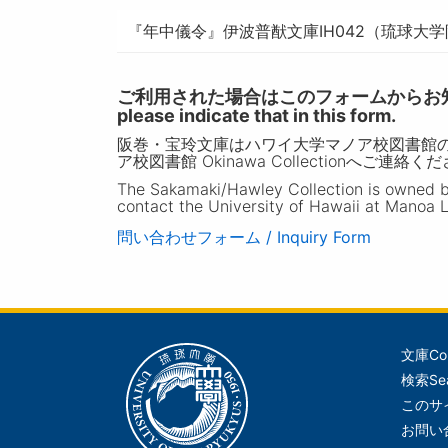
『年中儀令』伊波普猷文庫IH042（琉球大
ご利用された場合はこのフォームからお知らせいただ
please indicate that in this form.
阪巻・宝玲文庫はハワイ大学マノア校図書館
ア校図書館 Okinawa Collectionへご連絡く
The Sakamaki/Hawley Collection is owned by 
contact the University of Hawaii at Manoa L
問い合わせフォーム / Inquiry Form
文庫
Co
メ
検索
Se
イ
このサ
ン
お問い