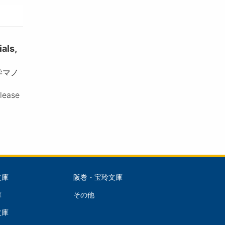
ls,
学マノ
please
文庫
阪巻・宝玲文庫
文
庫
その他
庫
文庫
dle)
(Right)