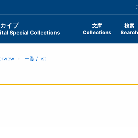
ーカイブ
文庫
検索
tal Special Collections
Collections
Search
erview
一覧 / list