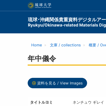
メ
イ
ン
コ
Main
琉球･沖縄関係貴重資料デジタルア
ン
Ryukyu/Okinawa-related Materials Digi
navigation
テ
ン
ツ
に
Home
文庫 / collections
概要 / Ov
移
動
年中儀令
資料を見る / View Images
タイトルヨミ
ネンチュウ ギレイ