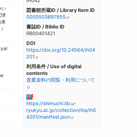
IH042
つい
図書館所蔵ID / Library Item ID
記球
0000503897655
由来
書誌ID / Biblio ID
。）
RB00401421
DOI
oyal
https://doi.org/10.24564/ih04
201
利用条件 / Use of digital
contents
he
貴重資料の閲覧・利用について
https://shimuchi.lib.u-
ryukyu.ac.jp/collection/iha/ih0
4201/manifest.json