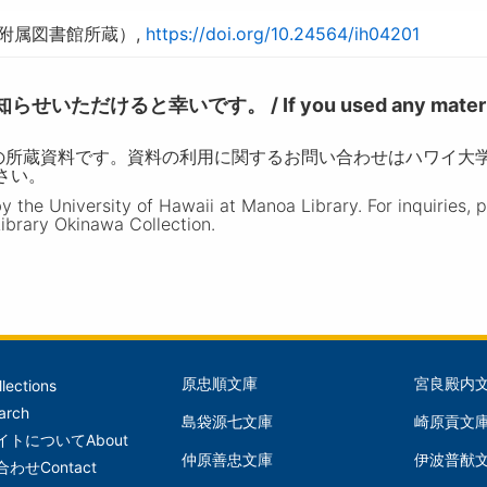
学附属図書館所蔵）,
https://doi.org/10.24564/ih04201
けると幸いです。 / If you used any materia
の所蔵資料です。資料の利用に関するお問い合わせはハワイ大
ださい。
the University of Hawaii at Manoa Library. For inquiries, 
ibrary Okinawa Collection.
原忠順文庫
宮良殿内
llections
文
文
arch
島袋源七文庫
崎原貢文
庫
庫
イトについて
About
仲原善忠文庫
伊波普猷
(Left)
(Mid
合わせ
Contact