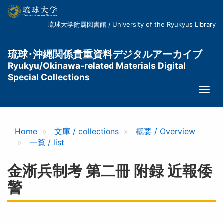
メ
イ
琉球大学附属図書館 / University of the Ryukyus Library
ン
コ
ン
琉球･沖縄関係貴重資料デジタルアーカイブ
テ
Ryukyu/Okinawa-related Materials Digital
ン
Special Collections
ツ
Togg
に
navi
移
動
Home
文庫 / collections
概要 / Overview
一覧 / list
金淅兵制考 第二冊 附録 近報倭
警