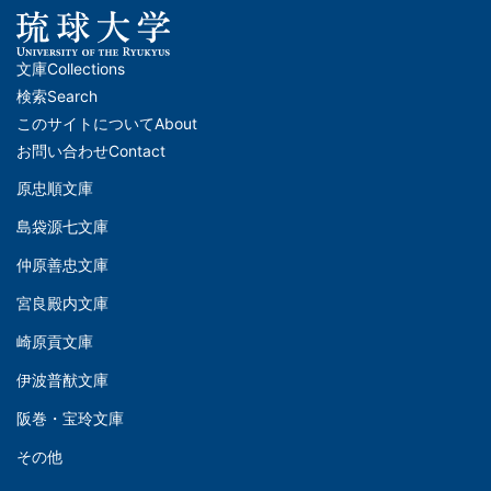
文庫
Collections
メ
検索
Search
イ
このサイトについて
About
ン
お問い合わせ
Contact
ナ
原忠順文庫
文
ビ
島袋源七文庫
庫
ゲ
仲原善忠文庫
(Left)
ー
シ
宮良殿内文庫
文
ョ
崎原貢文庫
庫
ン
伊波普猷文庫
(Middle)
(フ
阪巻・宝玲文庫
ッ
文
タ
その他
庫