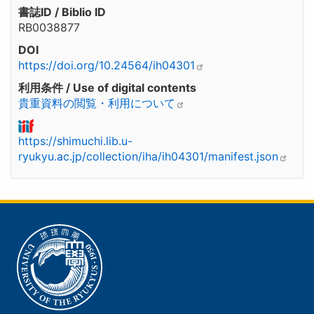
書誌ID / Biblio ID
RB0038877
DOI
https://doi.org/10.24564/ih04301
利用条件 / Use of digital contents
貴重資料の閲覧・利用について
https://shimuchi.lib.u-
ryukyu.ac.jp/collection/iha/ih04301/manifest.json