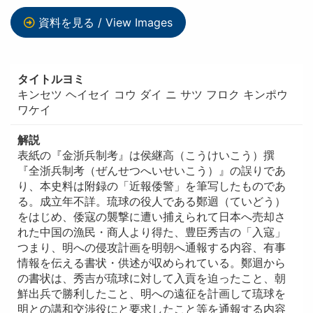
資料を見る / View Images
タイトルヨミ
キンセツ ヘイセイ コウ ダイ ニ サツ フロク キンポウ
ワケイ
解説
表紙の『金浙兵制考』は侯継高（こうけいこう）撰
『全浙兵制考（ぜんせつへいせいこう）』の誤りであ
り、本史料は附録の「近報倭警」を筆写したものであ
る。成立年不詳。琉球の役人である鄭迴（ていどう）
をはじめ、倭寇の襲撃に遭い捕えられて日本へ売却さ
れた中国の漁民・商人より得た、豊臣秀吉の「入寇」
つまり、明への侵攻計画を明朝へ通報する内容、有事
情報を伝える書状・供述が収められている。鄭迴から
の書状は、秀吉が琉球に対して入貢を迫ったこと、朝
鮮出兵で勝利したこと、明への遠征を計画して琉球を
明との講和交渉役にと要求したこと等を通報する内容