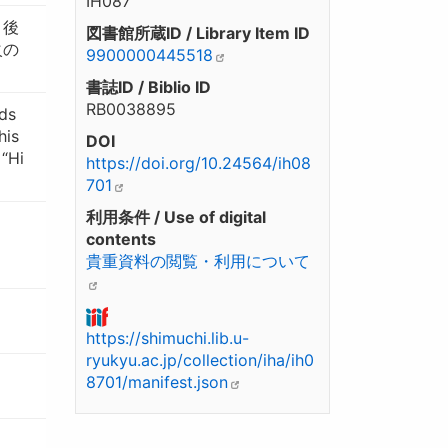
IH087
、後
図書館所蔵ID / Library Item ID
火の
9900000445518
書誌ID / Biblio ID
RB0038895
ds
his
DOI
 “Hi
https://doi.org/10.24564/ih08
701
利用条件 / Use of digital
contents
貴重資料の閲覧・利用について
https://shimuchi.lib.u-
ryukyu.ac.jp/collection/iha/ih0
8701/manifest.json