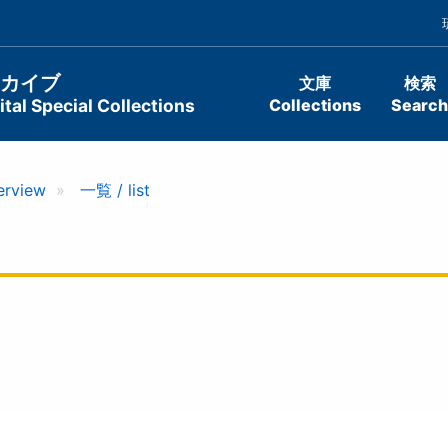
ーカイブ
文庫
検索
tal Special Collections
Collections
Search
erview
一覧 / list