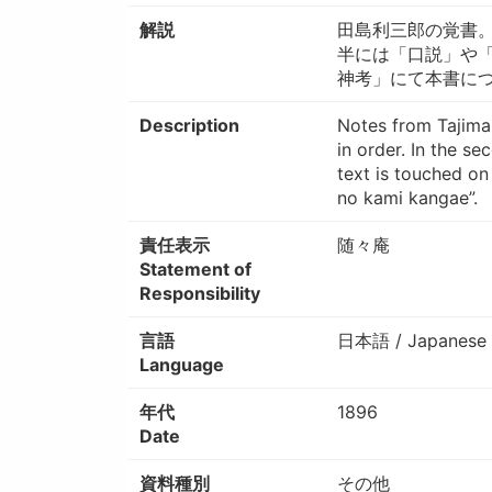
解説
田島利三郎の覚書
半には「口説」や
神考」にて本書に
Description
Notes from Tajima
in order. In the se
text is touched on
no kami kangae”.
責任表示
随々庵
Statement of
Responsibility
言語
日本語 / Japanese
Language
年代
1896
Date
資料種別
その他