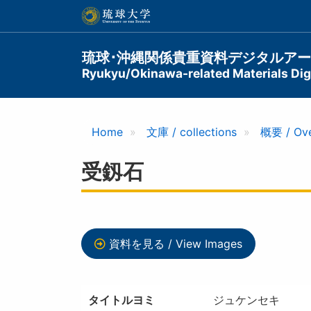
メ
イ
ン
コ
Main
琉球･沖縄関係貴重資料デジタルア
ン
Ryukyu/Okinawa-related Materials Digi
navigation
テ
ン
ツ
に
Home
文庫 / collections
概要 / Ov
移
動
受釼石
資料を見る / View Images
タイトルヨミ
ジュケンセキ