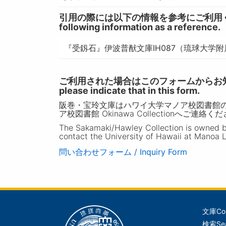
引用の際には以下の情報を参考にご利用ください。 / W
following information as a reference.
『受釼石』伊波普猷文庫IH087（琉球大学附
ご利用された場合はこのフォームからお知らせいただ
please indicate that in this form.
阪巻・宝玲文庫はハワイ大学マノア校図書館
ア校図書館 Okinawa Collectionへご連絡く
The Sakamaki/Hawley Collection is owned by 
contact the University of Hawaii at Manoa L
問い合わせフォーム / Inquiry Form
文庫
Co
メ
検索
Se