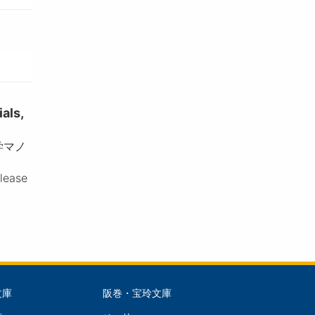
ls,
学マノ
please
文庫
阪巻・宝玲文庫
文