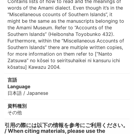
Contains lists of how to read and the meanings of
words of the Amami dialect. Even though it’s in the
“Miscellaneous ccounts of Southern Islands”, it
might be the same as the manuscripts belonging to
the Amami Museum. Refer to “Accounts of the
Southern Islands” (Heibonsha Toyobunko 432).
Furthermore, within the “Miscellaneous Accounts of
Southern Islands” there are multiple written copies,
for more information on them refer to [“Nanto
Zatsuwa” no kōsei to seiritsuhaikei ni kansuru ichi
kōsatsu] Kawazu 2004.
言語
Language
日本語 / Japanese
資料種別
その他
引用の際には以下の情報を参考にご利用ください。
/ When citing materials, please use the