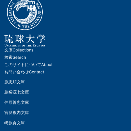
文庫
Collections
メ
検索
Search
イ
このサイトについて
About
ン
お問い合わせ
Contact
ナ
原忠順文庫
文
ビ
島袋源七文庫
庫
ゲ
仲原善忠文庫
(Left)
ー
シ
宮良殿内文庫
文
ョ
崎原貢文庫
庫
ン