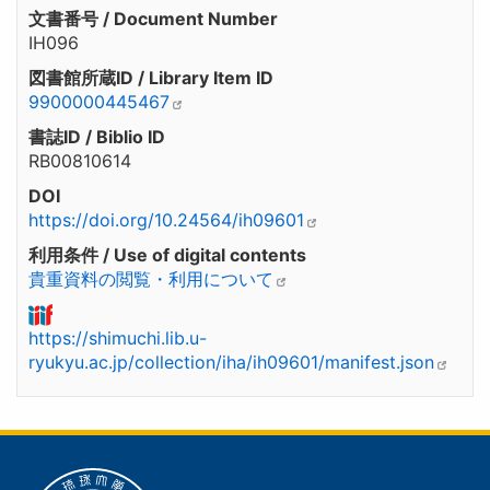
文書番号 / Document Number
IH096
図書館所蔵ID / Library Item ID
9900000445467
書誌ID / Biblio ID
RB00810614
DOI
https://doi.org/10.24564/ih09601
利用条件 / Use of digital contents
貴重資料の閲覧・利用について
https://shimuchi.lib.u-
ryukyu.ac.jp/collection/iha/ih09601/manifest.json