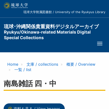
メ
イ
琉球大学附属図書館 / University of the Ryukyus Library
ン
コ
ン
琉球･沖縄関係貴重資料デジタルアーカイブ
テ
Ryukyu/Okinawa-related Materials Digital
ン
Special Collections
ツ
Togg
に
navi
移
動
Home
文庫 / collections
概要 / Overview
一覧 / list
南島雑話 四・中
資料を見る / View Images