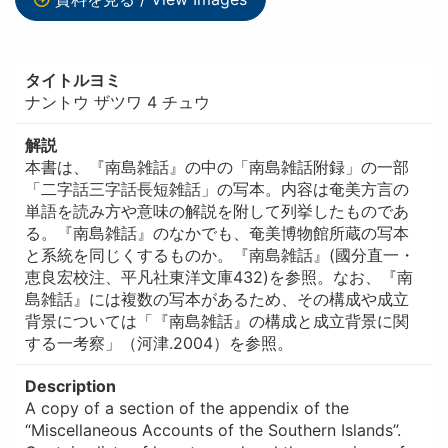
タイトルヨミ
ナントウ ザツワ 4 チュウ
解説
本書は、『南島雑話』の中の「南島雑話附録」の一部
「二字話三字話長短雑話」の写本。内容は奄美方言の
単語を読み方や意味の解説を附して列挙したものであ
る。『南島雑話』のなかでも、奄美博物館所蔵の写本
と系統を同じくするものか。『南島雑話』(國分直一・
恵良宏校注、平凡社東洋文庫432)を参照。なお、『南
島雑話』には複数の写本があるため、その構成や成立
背景については「『南島雑話』の構成と成立背景に関
する一考察」（河津.2004）を参照。
Description
A copy of a section of the appendix of the
“Miscellaneous Accounts of the Southern Islands”.