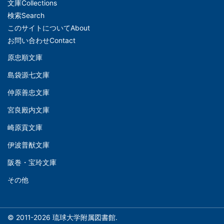
文庫
Collections
メ
検索
Search
イ
このサイトについて
About
ン
お問い合わせ
Contact
ナ
原忠順文庫
文
ビ
島袋源七文庫
庫
ゲ
仲原善忠文庫
(Left)
ー
シ
宮良殿内文庫
文
ョ
崎原貢文庫
庫
ン
伊波普猷文庫
(Middle)
(フ
阪巻・宝玲文庫
ッ
文
タ
その他
庫
ー)
(Right)
© 2011-2026 琉球大学附属図書館.