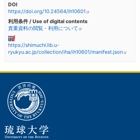
DOI
https://doi.org/10.24564/ih10601
利用条件 / Use of digital contents
貴重資料の閲覧・利用について
https://shimuchi.lib.u-
ryukyu.ac.jp/collection/iha/ih10601/manifest.json