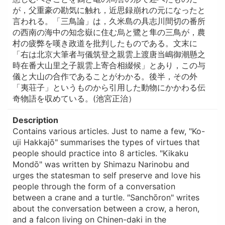
が，父重豪の勘気に触れ，近思録崩れの元になったと
言われる。「三鳥論」は，久米島の具志川間切の番所
の西南の海中の知念嶽に住む烏と鷺と隼の三鳥が，農
村の疲弊を嘆き政道を批判したものである。文末に
「右は北京大筆者与儀筑登之親雲上渡唐当嶋御潮懸之
時在番大山里之子親雲上寄合相綴候」とあり，この与
儀と大山の合作であることがわかる。後半，その外
「夷荘子」というものから引用した動物にかかわる伝
奇物語を収めている。(池宮正治）
Description
Contains various articles. Just to name a few, "Ko-
uji Hakkajō" summarises the types of virtues that
people should practice into 8 articles. "Kikaku
Mondō" was written by Shimazu Narinobu and
urges the statesman to self preserve and love his
people through the form of a conversation
between a crane and a turtle. ″Sanchōron" writes
about the conversation between a crow, a heron,
and a falcon living on Chinen-daki in the