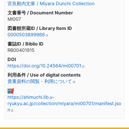
宮良殿内文庫 / Miyara Dunchi Collection
文書番号 / Document Number
MI007
図書館所蔵ID / Library Item ID
0000503899966
書誌ID / Biblio ID
RB00401915
DOI
https://doi.org/10.24564/mi00701
利用条件 / Use of digital contents
貴重資料の閲覧・利用について
https://shimuchi.lib.u-
ryukyu.ac.jp/collection/miyara/mi00701/manifest.jso
n