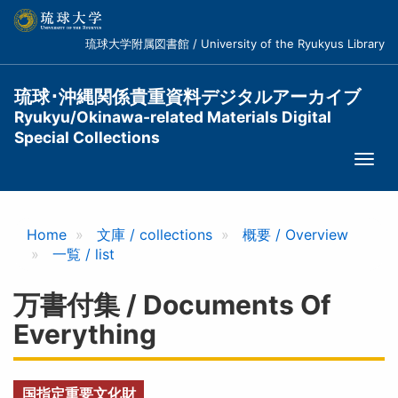
メ
イ
琉球大学附属図書館 / University of the Ryukyus Library
ン
コ
ン
琉球･沖縄関係貴重資料デジタルアーカイブ
テ
Ryukyu/Okinawa-related Materials Digital
ン
Special Collections
ツ
Togg
に
navi
移
動
Home
文庫 / collections
概要 / Overview
一覧 / list
万書付集 / Documents Of
Everything
国指定重要文化財