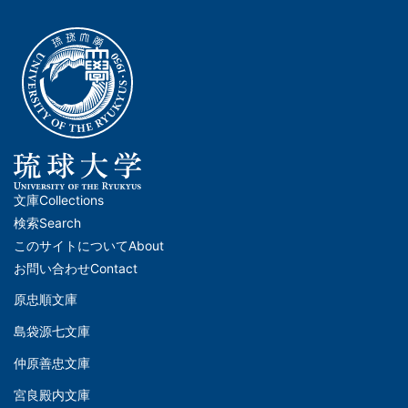
文庫
Collections
メ
検索
Search
イ
このサイトについて
About
ン
お問い合わせ
Contact
ナ
原忠順文庫
文
ビ
島袋源七文庫
庫
ゲ
仲原善忠文庫
(Left)
ー
シ
宮良殿内文庫