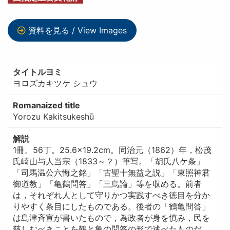
資料を見る / View Images
タイトルヨミ
ヨロズカキツケ シュウ
Romanaized title
Yorozu Kakitsukeshū
解説
1冊。56丁。25.6×19.2cm。同治元（1862）年，松茂
氏崎山与人当宗（1833～？）筆写。「胡氏八ケ条」
「司馬温公六悔之銘」「古聖十無益之説」「東照神君
御道教」「亀鶴問答」「三鳥論」等を収める。前者
は，それぞれ人として守りかつ実践すべき徳目を分か
りやすく条目にしたものである。後者の「鶴亀問答」
は島津斉宣が書いたもので，為政者が身を慎み，民を
慈しむべきことを鶴と亀の問答の形で述べたものだ