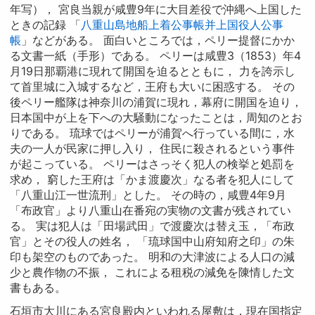
年写）， 宮良当親が咸豊9年に大目差役で沖縄へ上国した
ときの記録 「
八重山島地船上着公事帳并上国役人公事
帳
」などがある。 面白いところでは，ペリー提督にかか
る文書一紙（手形）である。 ペリーは咸豊3（1853）年4
月19日那覇港に現れて開国を迫るとともに， 力を誇示し
て首里城に入城するなど，王府も大いに困惑する。 その
後ペリー艦隊は神奈川の浦賀に現れ，幕府に開国を迫り，
日本国中が上を下への大騒動になったことは，周知のとお
りである。 琉球ではペリーが浦賀へ行っている間に，水
夫の一人が民家に押し入り， 住民に殺されるという事件
が起こっている。 ペリーはさっそく犯人の検挙と処罰を
求め， 窮した王府は「かま渡慶次」なる者を犯人にして
「八重山江一世流刑」とした。 その時の，咸豊4年9月
「布政官」より八重山在番宛の実物の文書が残されてい
る。 実は犯人は「田場武田」で渡慶次は替え玉，「布政
官」とその役人の姓名， 「琉球国中山府知府之印」の朱
印も架空のものであった。 明和の大津波による人口の減
少と農作物の不振， これによる租税の減免を陳情した文
書もある。
石垣市大川にある宮良殿内といわれる屋敷は，現在国指定