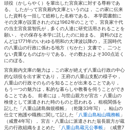
頭役（かしらやく）を輩出した宮良家に対する尊称であ
る。 したがって宮良殿内文庫というのは， この家に伝来
した資料を一括して総称した名称である。 本学図書館に
その文庫が設置されたのは1962年のことで， 宮良家十代
の当主宮良當智氏が，多くの人達に研究活用されることを
願い， その保存を本学に託したのに始まる。 資料のほと
んどは1771年のいわゆる明和の大津波以降の， 王国時代
の八重山の行政に係わる地方（ぢかた）文書で， 二つと
ない貴重なものばかりである。その数おおよそ300点近く
にのぼる。
宮良殿内文庫の魅力は，この家が絶えず八重山行政の中心
的な頭役を出す家であり， 王府の八重山支配の様子や，
八重山の行政そのものを知ることが出来ることであり，
もう一つの魅力は，私的な暮らしや教養を伺うことができ
ることである。 前者には，与世山親方が宮古・八重山の
検使として派遣された時のものと思われる， 租税関係を
記した「八重山諸島御規模帳」（乾隆33年写）， 杣山の
仕立て抱護や職務に関して記した「
八重山島杣山職務帳
」
（咸豊4年写）， 宮古・八重山に派遣された翁長親方が蔵
元の行政組織をまとめた 「
八重山島蔵元公事帳
」（咸豊7