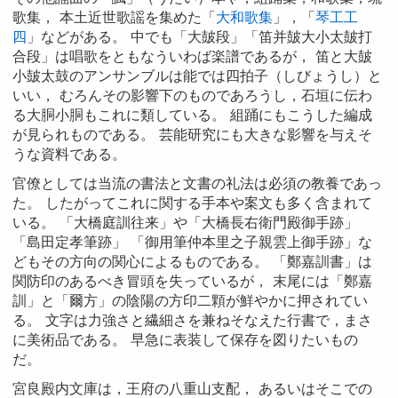
歌集， 本土近世歌謡を集めた「
大和歌集
」，「
琴工工
四
」などがある。 中でも「大皷段」「笛并皷大小太皷打
合段」は唱歌をともなういわば楽譜であるが， 笛と大皷
小皷太鼓のアンサンブルは能では四拍子（しびょうし）と
いい， むろんその影響下のものであろうし，石垣に伝わ
る大胴小胴もこれに類している。 組踊にもこうした編成
が見られものである。 芸能研究にも大きな影響を与えそ
うな資料である。
官僚としては当流の書法と文書の礼法は必須の教養であっ
た。 したがってこれに関する手本や案文も多く含まれて
いる。 「大橋庭訓往来」や「大橋長右衛門殿御手跡」
「島田定孝筆跡」 「御用筆仲本里之子親雲上御手跡」な
どもその方向の関心によるものである。 「鄭嘉訓書」は
関防印のあるべき冒頭を失っているが， 末尾には「鄭嘉
訓」と「爾方」の陰陽の方印二顆が鮮やかに押されてい
る。 文字は力強さと繊細さを兼ねそなえた行書で，まさ
に美術品である。 早急に表装して保存を図りたいもの
だ。
宮良殿内文庫は，王府の八重山支配， あるいはそこでの