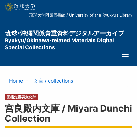
メ
イ
琉球大学附属図書館 / University of the Ryukyus Library
ン
コ
ン
琉球･沖縄関係貴重資料デジタルアーカイブ
テ
Ryukyu/Okinawa-related Materials Digital
ン
Special Collections
ツ
Togg
に
navi
移
動
Home
文庫 / collections
国指定重要文化財
宮良殿内文庫 / Miyara Dunchi
Collection