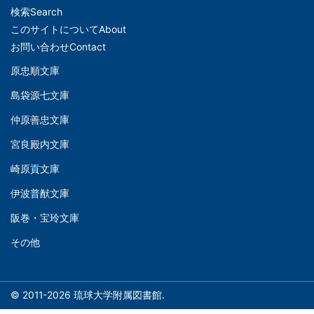
メ
検索
Search
イ
このサイトについて
About
ン
お問い合わせ
Contact
ナ
原忠順文庫
文
ビ
島袋源七文庫
庫
ゲ
仲原善忠文庫
(Left)
ー
シ
宮良殿内文庫
文
ョ
崎原貢文庫
庫
ン
伊波普猷文庫
(Middle)
(フ
阪巻・宝玲文庫
ッ
文
タ
その他
庫
ー)
(Right)
© 2011-2026 琉球大学附属図書館.