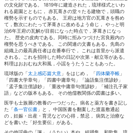
の文化財である。 1819年に建造された，琉球様式といわ
れる庭園とともに， 赤瓦葺きの堂々たる建物で，頭職の
権勢を示すものでもある。 王府は地方官の瓦葺きを咎め
て，数次にわたって茅葺きに改めるよう命じ， やっと明
治6年王府の瓦解が目前になった時点で，茅葺きになっ
た。 歴史の皮肉である。同時に拒みつづけた宮良殿内の
権勢を思うべきである。 この関連の文書もある。先島の
組織上の最高責任者は在番奉行で， これは首里から派遣
される。これを招待した時の日記や次第・献立等がある。
料理はおおむね大和風，小謡をうたうこともあった。
琉球版の「
太上感応篇大意
」をはじめ， 「
四体蘭亭帳
」
「四書大学章句」「四書中庸章句」「論語集注俚諺鈔」
「孟子集注俚諺鈔」「重改中庸章句俚諺鈔」「補注孔子家
語」などの版本もある。 その他儒教関係の図書は多い。
医学も士族層の教養の一つだった。病名と薬方を書き記し
た「
条一官伝書
」と， 中国医書を翻案した渡嘉敷通起
の，妊娠・出産・育児などの心得，禁忌， 病気と治療な
どを書いた「好生要伝」がある。
その他謡曲の「諷」（うたい）本や，組踊集，和歌集，琉