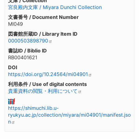
文庫 / Collection
宮良殿内文庫 / Miyara Dunchi Collection
文書番号 / Document Number
MI049
図書館所蔵ID / Library Item ID
0000503898790
書誌ID / Biblio ID
RB00401621
DOI
https://doi.org/10.24564/mi04901
利用条件 / Use of digital contents
貴重資料の閲覧・利用について
https://shimuchi.lib.u-
ryukyu.ac.jp/collection/miyara/mi04901/manifest.jso
n