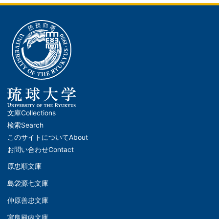
文庫
Collections
メ
検索
Search
イ
このサイトについて
About
ン
お問い合わせ
Contact
ナ
原忠順文庫
文
ビ
島袋源七文庫
庫
ゲ
仲原善忠文庫
(Left)
ー
宮良殿内文庫