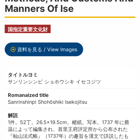
Manners Of Ise
国指定重要文化財
資料を見る / View Images
タイトルヨミ
サンリンシンピ ショホウシキ イセコジツ
Romanaized title
Sanrinshinpi Shohōshiki Isekojitsu
解説
1件。52丁。26.5×19.5cm。楮紙。写本。1737 年に蔡
温によって編集され、首里王府評定所から公布された
『杣山法式帳』（1737年）の趣旨を漢文で詳説したも