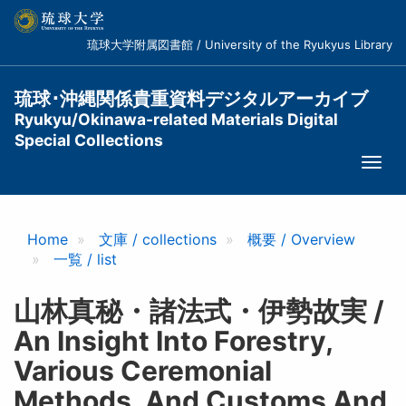
メ
イ
琉球大学附属図書館 / University of the Ryukyus Library
ン
コ
ン
琉球･沖縄関係貴重資料デジタルアーカイブ
テ
Ryukyu/Okinawa-related Materials Digital
ン
Special Collections
ツ
Togg
に
navi
移
動
Home
文庫 / collections
概要 / Overview
一覧 / list
山林真秘・諸法式・伊勢故実 /
An Insight Into Forestry,
Various Ceremonial
Methods, And Customs And