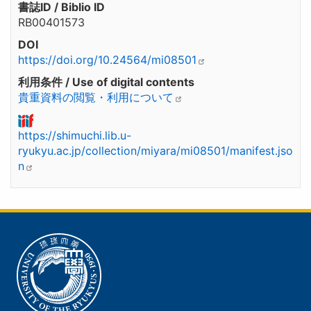
書誌ID / Biblio ID
RB00401573
DOI
https://doi.org/10.24564/mi08501
利用条件 / Use of digital contents
貴重資料の閲覧・利用について
https://shimuchi.lib.u-
ryukyu.ac.jp/collection/miyara/mi08501/manifest.jso
n