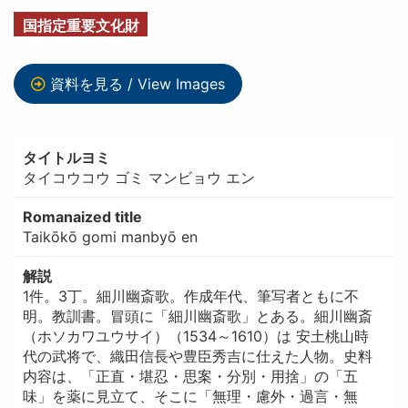
国指定重要文化財
資料を見る / View Images
タイトルヨミ
タイコウコウ ゴミ マンビョウ エン
Romanaized title
Taikōkō gomi manbyō en
解説
1件。3丁。細川幽斎歌。作成年代、筆写者ともに不
明。教訓書。冒頭に「細川幽斎歌」とある。細川幽斎
（ホソカワユウサイ）（1534～1610）は 安土桃山時
代の武将で、織田信長や豊臣秀吉に仕えた人物。史料
内容は、「正直・堪忍・思案・分別・用捨」の「五
味」を薬に見立て、そこに「無理・慮外・過言・無