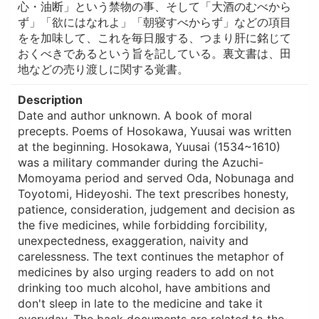
心・油断」という禁物の事、そして「大酒のむべから
ず」「欲にはなれよ」「朝寝すべからず」などの項目
をを加味して、これを毎日服する、つまり肝に銘じて
おくべきであるという旨を記している。裏文書は、田
地などの売り渡しに関する覚書。
Description
Date and author unknown. A book of moral
precepts. Poems of Hosokawa, Yuusai was written
at the beginning. Hosokawa, Yuusai (1534~1610)
was a military commander during the Azuchi-
Momoyama period and served Oda, Nobunaga and
Toyotomi, Hideyoshi. The text prescribes honesty,
patience, consideration, judgement and decision as
the five medicines, while forbidding forcibility,
unexpectedness, exaggeration, naivity and
carelessness. The text continues the metaphor of
medicines by also urging readers to add on not
drinking too much alcohol, have ambitions and
don't sleep in late to the medicine and take it