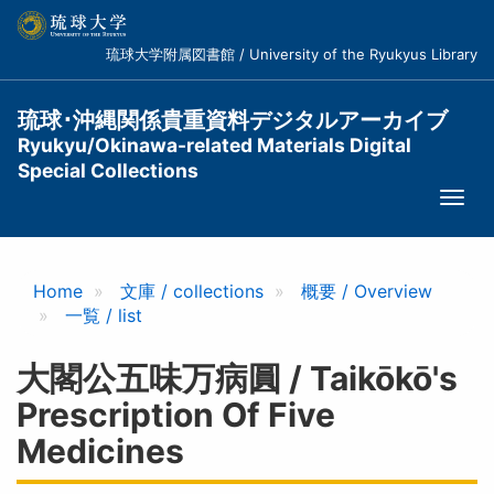
メ
イ
琉球大学附属図書館 / University of the Ryukyus Library
ン
コ
ン
琉球･沖縄関係貴重資料デジタルアーカイブ
テ
Ryukyu/Okinawa-related Materials Digital
ン
Special Collections
ツ
Togg
に
navi
移
動
Home
文庫 / collections
概要 / Overview
一覧 / list
大閣公五味万病圓 / Taikōkō's
Prescription Of Five
Medicines