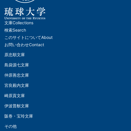
文庫
Collections
メ
検索
Search
イ
このサイトについて
About
ン
お問い合わせ
Contact
ナ
原忠順文庫
文
ビ
島袋源七文庫
庫
ゲ
仲原善忠文庫
(Left)
ー
シ
宮良殿内文庫
文
ョ
崎原貢文庫
庫
ン
伊波普猷文庫
(Middle)
(フ
阪巻・宝玲文庫
ッ
文
タ
その他