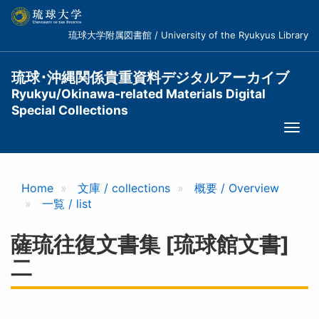
メ
イ
琉球大学附属図書館 / University of the Ryukyus Library
ン
コ
ン
琉球･沖縄関係貴重資料デジタルアーカイブ
テ
Ryukyu/Okinawa-related Materials Digital
ン
Special Collections
ツ
Togg
に
navi
移
動
Home
文庫 / collections
概要 / Overview
一覧 / list
薩琉往復文書集 [琉球館文書]
二