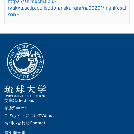
https://shimuchi.lib.u-
ryukyu.ac.jp/collection/nakahara/na00201/manifest.j
son
文庫
Collections
メ
検索
Search
イ
このサイトについて
About
ン
お問い合わせ
Contact
ナ
原忠順文庫