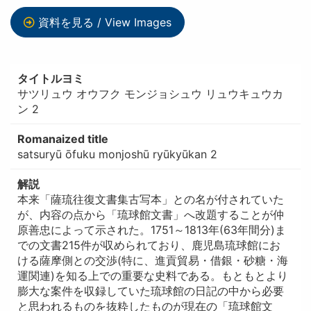
資料を見る / View Images
タイトルヨミ
サツリュウ オウフク モンジョシュウ リュウキュウカ
ン 2
Romanaized title
satsuryū ōfuku monjoshū ryūkyūkan 2
解説
本来「薩琉往復文書集古写本」との名が付されていた
が、内容の点から「琉球館文書」へ改題することが仲
原善忠によって示された。1751～1813年(63年間分)ま
での文書215件が収められており、鹿児島琉球館にお
ける薩摩側との交渉(特に、進貢貿易・借銀・砂糖・海
運関連)を知る上での重要な史料である。もともとより
膨大な案件を収録していた琉球館の日記の中から必要
と思われるものを抜粋したものが現在の「琉球館文