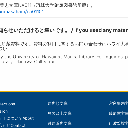
忠文庫NA011（琉球大学附属図書館所蔵）,
tion/nakahara/na01101
けると幸いです。 / If you used any materia
の所蔵資料です。資料の利用に関するお問い合わせはハワイ大
ださい。
the University of Hawaii at Manoa Library. For inquiries, 
ibrary Okinawa Collection.
原忠順文庫
宮良殿内
llections
文
文
arch
島袋源七文庫
崎原貢文
庫
庫
イトについて
About
仲原善忠文庫
伊波普猷
(Left)
(Mid
合わせ
Contact