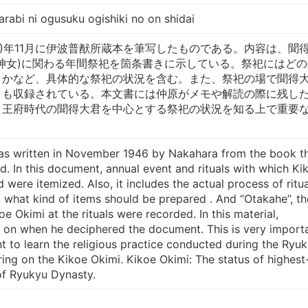
narabi ni ogusuku ogishiki no on shidai
946)年11月に伊波普猷所蔵本を筆写したものである。内容は、聞
神女)に関わる年間祭祀を箇条書きに示している。祭祀にはどの
きかなど、具体的な祭祀の状況を含む。また、祭祀の場で聞得
」も収録されている。本文書には仲原がメモや解読の際に残し
。王府時代の聞得大君を中心とする祭祀の状況を知る上で重要
as written in November 1946 by Nakahara from the book t
. In this document, annual event and rituals with which Ki
 were itemized. Also, it includes the actual process of ritua
, what kind of items should be prepared . And “Otakahe”, th
e Okimi at the rituals were recorded. In this material,
e on when he deciphered the document. This is very import
t to learn the religious practice conducted during the Ryu
ing on the Kikoe Okimi. Kikoe Okimi: The status of highest
of Ryukyu Dynasty.