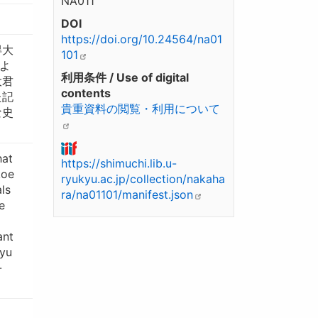
NA011
DOI
https://doi.org/10.24564/na01
得大
101
よ
利用条件 / Use of digital
大君
contents
た記
貴重資料の閲覧・利用について
な史
hat
https://shimuchi.lib.u-
koe
ryukyu.ac.jp/collection/nakaha
ls
ra/na01101/manifest.json
e
ant
kyu
-