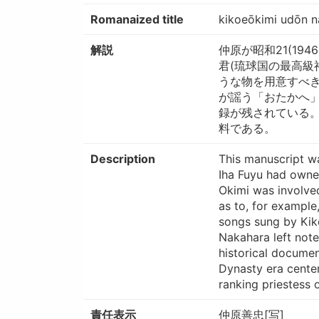
Romanaized title
kikoeōkimi udōn 
解説
仲原が昭和21(1
君(琉球国の最高級
うな物を用意すべ
が謡う「おたかへ
録が残されている
料である。
Description
This manuscript w
Iha Fuyu had owned
Okimi was involved
as to, for example
songs sung by Kiko
Nakahara left not
historical documen
Dynasty era center
ranking priestess 
責任表示
仲原善忠[写]