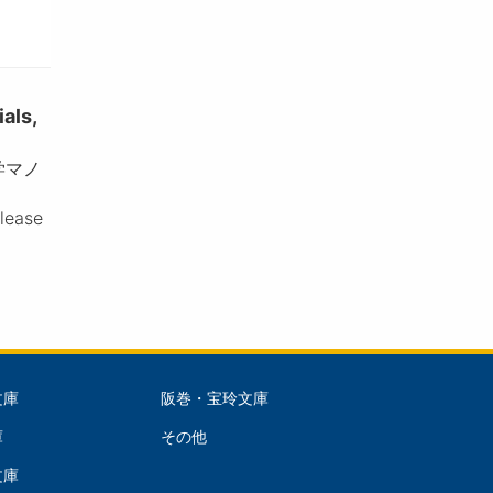
ls,
学マノ
please
文庫
阪巻・宝玲文庫
文
庫
その他
庫
文庫
dle)
(Right)