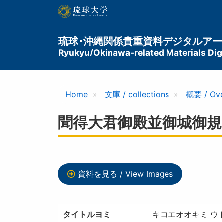
メ
イ
ン
コ
Main
琉球･沖縄関係貴重資料デジタルア
ン
Ryukyu/Okinawa-related Materials Digi
navigation
テ
ン
ツ
に
Home
文庫 / collections
概要 / Ov
移
動
聞得大君御殿並御城御規
資料を見る / View Images
タイトルヨミ
キコエオオキミ ウド