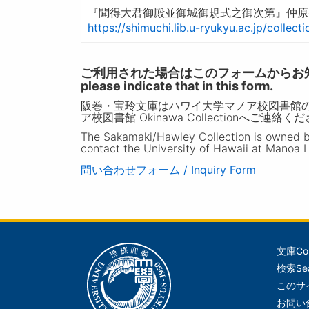
『聞得大君御殿並御城御規式之御次第』仲原善
https://shimuchi.lib.u-ryukyu.ac.jp/collec
ご利用された場合はこのフォームからお知らせいただ
please indicate that in this form.
阪巻・宝玲文庫はハワイ大学マノア校図書館
ア校図書館 Okinawa Collectionへご連絡く
The Sakamaki/Hawley Collection is owned by 
contact the University of Hawaii at Manoa L
問い合わせフォーム / Inquiry Form
文庫
Co
メ
検索
Se
イ
このサ
ン
お問い