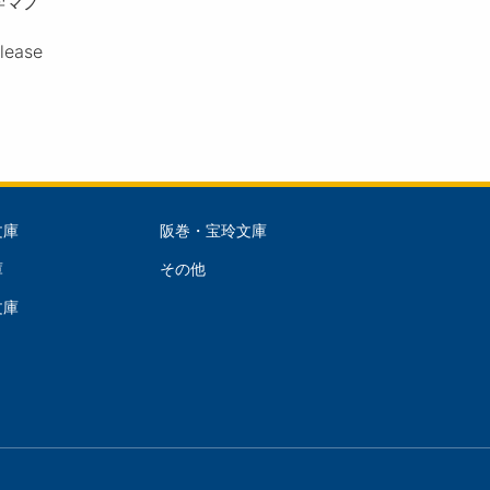
学マノ
please
文庫
阪巻・宝玲文庫
文
庫
その他
庫
文庫
dle)
(Right)