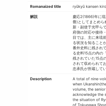
Romanaized title
ryūkyū kansen kirok
解説
慶応2(1866)年
冊)としてまとめら
新・副使于光甲ら
府側の対応や接待
目では、主に来琉
る状況を知ること
番外史料に残され
る史料15点の内の
残されていた15点
されて収められて
忠承氏が所蔵していた
Description
A total of nine-vo
when Ukanshin(the 
volume, the seni
acknowledge the s
the situation of R
of Tokugawa Shogu