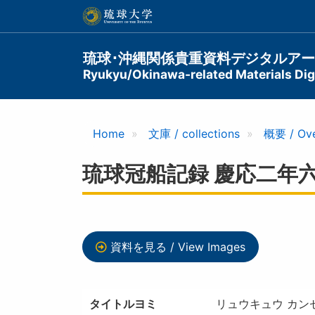
メ
イ
ン
コ
Main
琉球･沖縄関係貴重資料デジタルア
ン
Ryukyu/Okinawa-related Materials Digi
navigation
テ
ン
ツ
に
Home
文庫 / collections
概要 / Ov
移
動
琉球冠船記録 慶応二年六
資料を見る / View Images
タイトルヨミ
リュウキュウ カンセ