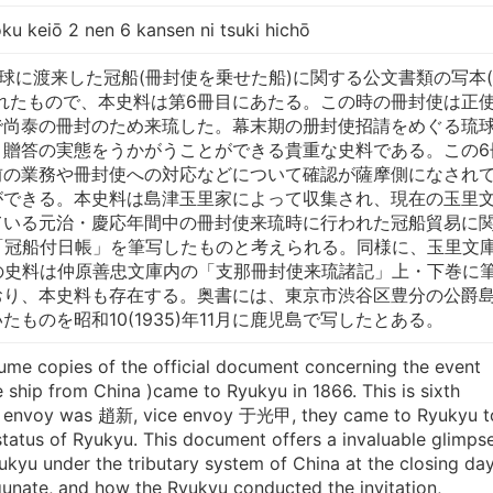
u keiō 2 nen 6 kansen ni tsuki hichō
に琉球に渡来した冠船(冊封使を乗せた船)に関する公文書類の写本(
れたもので、本史料は第6冊目にあたる。この時の冊封使は正
で尚泰の冊封のため来琉した。幕末期の册封使招請をめぐる琉
・贈答の実態をうかがうことができる貴重な史料である。この6
前の業務や冊封使への対応などについて確認が薩摩側になされ
ができる。本史料は島津玉里家によって収集され、現在の玉里
ている元治・慶応年間中の冊封使来琉時に行われた冠船貿易に
「冠船付日帳」を筆写したものと考えられる。同様に、玉里文
の史料は仲原善忠文庫内の「支那冊封使来琉諸記」上・下巻に
おり、本史料も存在する。奥書には、東京市渋谷区豊分の公爵
ものを昭和10(1935)年11月に鹿児島で写したとある。
lume copies of the official document concerning the event
ship from China )came to Ryukyu in 1866. This is sixth
or envoy was 趙新, vice envoy 于光甲, they came to Ryukyu t
tatus of Ryukyu. This document offers a invaluable glimps
yukyu under the tributary system of China at the closing da
nate, and how the Ryukyu conducted the invitation,