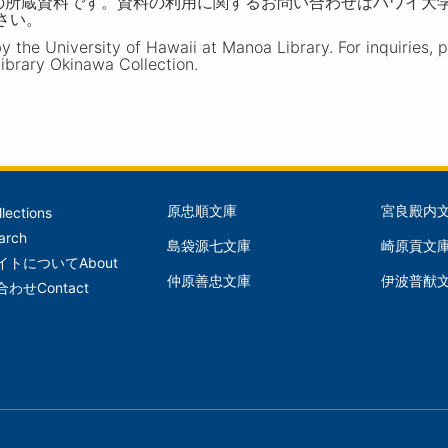
の所蔵資料です。資料の利用に関するお問い合わせはハワイ大
ださい。
the University of Hawaii at Manoa Library. For inquiries, 
ibrary Okinawa Collection.
原忠順文庫
宮良殿内
llections
文
文
arch
島袋源七文庫
崎原貢文
庫
庫
イトについて
About
仲原善忠文庫
伊波普猷
(Left)
(Mid
合わせ
Contact