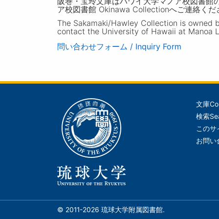
阪巻・宝玲文庫はハワイ大学マノア校図書館
ア校図書館 Okinawa Collectionへご連絡く
The Sakamaki/Hawley Collection is owned by 
contact the University of Hawaii at Manoa L
問い合わせフォーム / Inquiry Form
文庫
Co
メ
検索
Se
イ
このサ
ン
お問い
ナ
ビ
ゲ
ー
シ
© 2011-2026 琉球大学附属図書館.