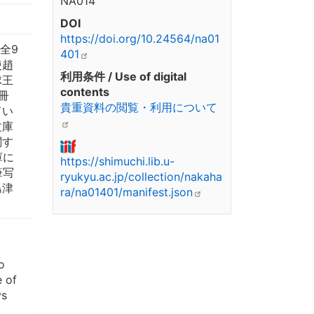
NA014
DOI
https://doi.org/10.24564/na01
全9
401
使趙
利用条件 / Use of digital
球王
contents
冊
貴重資料の閲覧・利用について
てい
文庫
関す
庫に
https://shimuchi.lib.u-
筆写
ryukyu.ac.jp/collection/nakaha
島津
ra/na01401/manifest.json
o
e of
ys