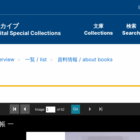
ーカイブ
文庫
検索
tal Special Collections
Collections
Search
erview
一覧 / list
資料情報 / about books