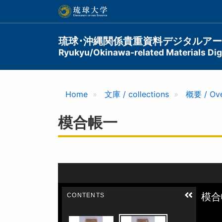
メ
イ
ン
コ
Main
琉球･沖縄関係貴重資料デジタルア
ン
Ryukyu/Okinawa-related Materials Digi
navigation
テ
ン
ツ
に
Home
文庫 / collections
概要 / Ov
移
動
模合帳一