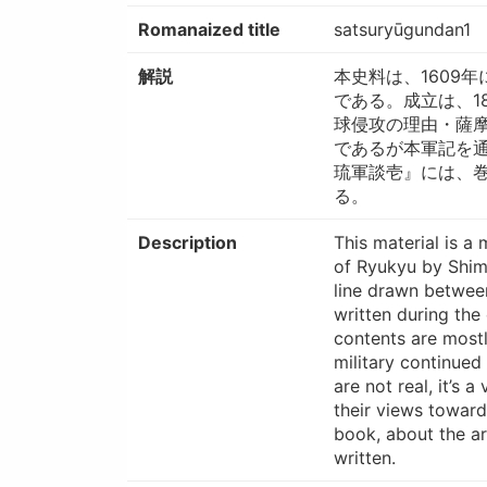
Romanaized title
satsuryūgundan1
解説
本史料は、1609
である。成立は、1
球侵攻の理由・薩
であるが本軍記を
琉軍談壱』には、
る。
Description
This material is a
of Ryukyu by Shimaz
line drawn between
written during the 
contents are most
military continued
are not real, it’s 
their views toward
book, about the ar
written.