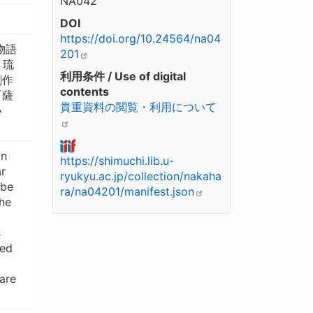
NA042
DOI
https://doi.org/10.24564/na04
物語
201
、琉
利用条件 / Use of digital
創作
contents
『薩
貴重資料の閲覧・利用について
い
on
https://shimuchi.lib.u-
ar
ryukyu.ac.jp/collection/nakaha
 be
ra/na04201/manifest.json
The
s
ped
are