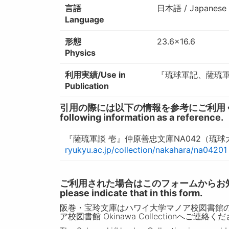
言語
日本語 / Japanese
Language
形態
23.6×16.6
Physics
利用実績/Use in
『琉球軍記、薩琉
Publication
引用の際には以下の情報を参考にご利用ください。 / W
following information as a reference.
『薩琉軍談 壱』仲原善忠文庫NA042（琉
ryukyu.ac.jp/collection/nakahara/na04201
ご利用された場合はこのフォームからお知らせいただ
please indicate that in this form.
阪巻・宝玲文庫はハワイ大学マノア校図書館
ア校図書館 Okinawa Collectionへご連絡く