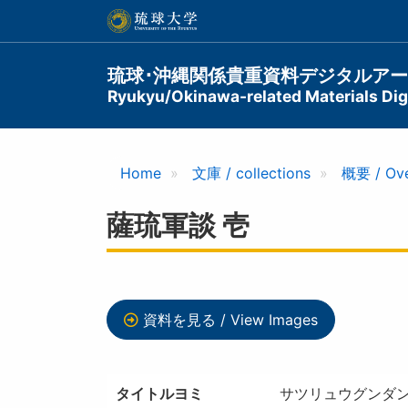
メ
イ
ン
コ
Main
琉球･沖縄関係貴重資料デジタルア
ン
Ryukyu/Okinawa-related Materials Digi
navigation
テ
ン
ツ
に
Home
文庫 / collections
概要 / Ov
移
動
薩琉軍談 壱
資料を見る / View Images
タイトルヨミ
サツリュウグンダン