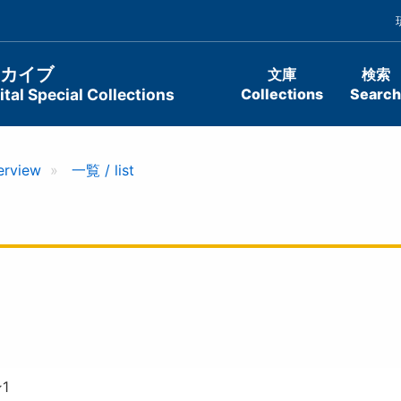
ーカイブ
文庫
検索
tal Special Collections
Collections
Search
erview
一覧 / list
1