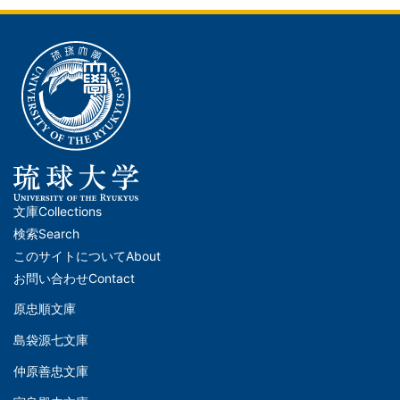
文庫
Collections
メ
検索
Search
イ
このサイトについて
About
ン
お問い合わせ
Contact
ナ
原忠順文庫
文
ビ
島袋源七文庫
庫
ゲ
仲原善忠文庫
(Left)
ー