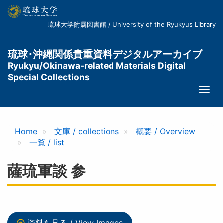
メ
イ
琉球大学附属図書館 / University of the Ryukyus Library
ン
コ
ン
琉球･沖縄関係貴重資料デジタルアーカイブ
テ
Ryukyu/Okinawa-related Materials Digital
ン
Special Collections
ツ
Togg
に
navi
移
動
Home
文庫 / collections
概要 / Overview
一覧 / list
薩琉軍談 参
資料を見る / View Images