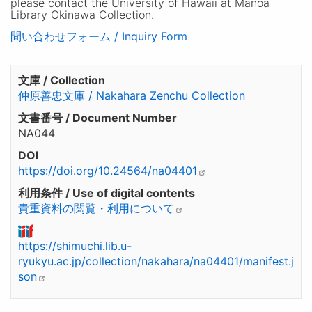
please contact the University of Hawaii at Manoa
Library Okinawa Collection.
問い合わせフォーム / Inquiry Form
文庫 / Collection
仲原善忠文庫 / Nakahara Zenchu Collection
文書番号 / Document Number
NA044
DOI
https://doi.org/10.24564/na04401
利用条件 / Use of digital contents
貴重資料の閲覧・利用について
https://shimuchi.lib.u-
ryukyu.ac.jp/collection/nakahara/na04401/manifest.j
son