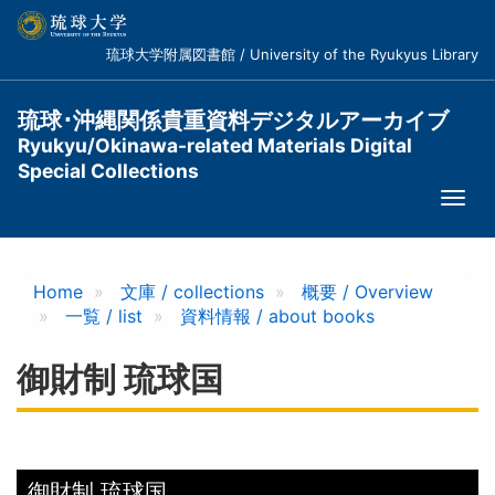
メ
イ
琉球大学附属図書館 / University of the Ryukyus Library
ン
コ
ン
琉球･沖縄関係貴重資料デジタルアーカイブ
テ
Ryukyu/Okinawa-related Materials Digital
ン
Special Collections
ツ
Togg
に
navi
移
動
Home
文庫 / collections
概要 / Overview
一覧 / list
資料情報 / about books
御財制 琉球国