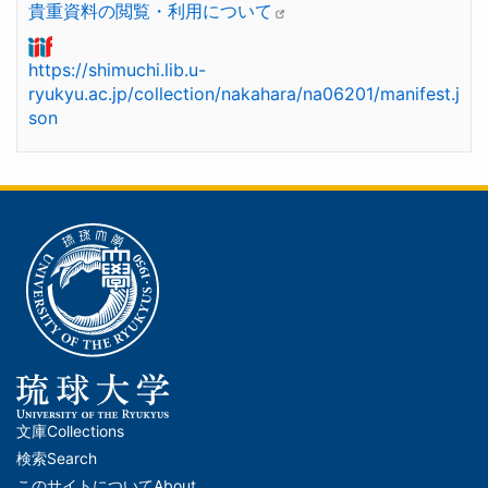
貴重資料の閲覧・利用について
https://shimuchi.lib.u-
ryukyu.ac.jp/collection/nakahara/na06201/manifest.j
son
文庫
Collections
メ
検索
Search
イ
このサイトについて
About