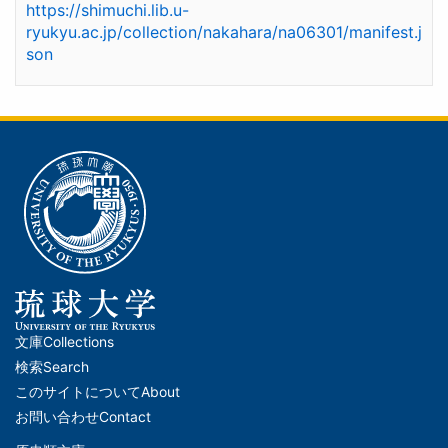
https://shimuchi.lib.u-
ryukyu.ac.jp/collection/nakahara/na06301/manifest.j
son
文庫
Collections
メ
検索
Search
イ
このサイトについて
About
ン
お問い合わせ
Contact