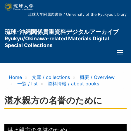
メ
イ
琉球大学附属図書館 / University of the Ryukyus Library
ン
コ
ン
琉球･沖縄関係貴重資料デジタルアーカイブ
テ
Ryukyu/Okinawa-related Materials Digital
ン
Special Collections
ツ
Togg
に
navi
移
動
Home
文庫 / collections
概要 / Overview
一覧 / list
資料情報 / about books
湛水親方の名誉のために