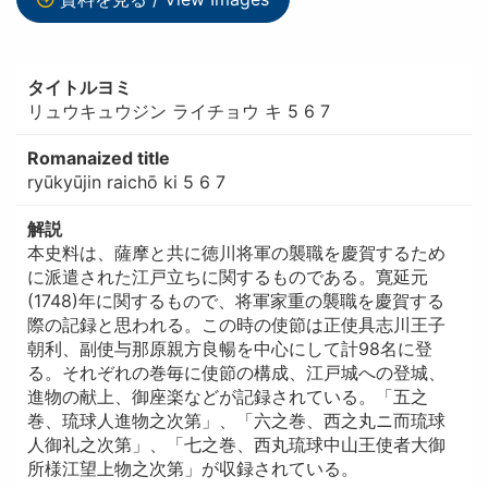
タイトルヨミ
リュウキュウジン ライチョウ キ 5 6 7
Romanaized title
ryūkyūjin raichō ki 5 6 7
解説
本史料は、薩摩と共に徳川将軍の襲職を慶賀するため
に派遣された江戸立ちに関するものである。寛延元
(1748)年に関するもので、将軍家重の襲職を慶賀する
際の記録と思われる。この時の使節は正使具志川王子
朝利、副使与那原親方良暢を中心にして計98名に登
る。それぞれの巻毎に使節の構成、江戸城への登城、
進物の献上、御座楽などが記録されている。「五之
巻、琉球人進物之次第」、「六之巻、西之丸ニ而琉球
人御礼之次第」、「七之巻、西丸琉球中山王使者大御
所様江望上物之次第」が収録されている。