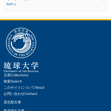
son
文庫
Collections
メ
検索
Search
イ
このサイトについて
About
ン
お問い合わせ
Contact
ナ
原忠順文庫
文
ビ
島袋源七文庫