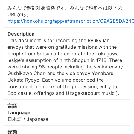
みんなで翻刻対象資料です。みんなで翻刻へは以下の
URLから。
https://honkoku.org/app/#/transcription/C9A2E5DA
Description
This document is for recording the Ryukyuan
envoys that were on gratitude missions with the
people from Satsuma to celebrate the Tokugawa
Iesige's assumption of ninth Shogun in 1748. There
were totaling 98 people including the senior envoy
Gushikawa Chori and the vice envoy Yonabaru
Uekata Ryoyo. Each volume described the
constituent members of the procession, entry to
Edo castle, offerings and Uzagaku(court music ).
言語
Language
日本語 / Japanese
形態