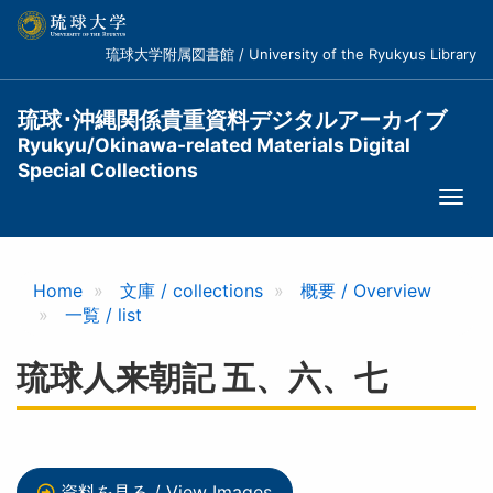
メ
イ
琉球大学附属図書館 / University of the Ryukyus Library
ン
コ
ン
琉球･沖縄関係貴重資料デジタルアーカイブ
テ
Ryukyu/Okinawa-related Materials Digital
ン
Special Collections
ツ
Togg
に
navi
移
動
Home
文庫 / collections
概要 / Overview
一覧 / list
琉球人来朝記 五、六、七
資料を見る / View Images