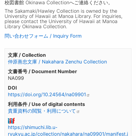
校図書館 Okinawa Collectionへご連絡ください。
The Sakamaki/Hawley Collection is owned by the
University of Hawaii at Manoa Library. For inquiries,
please contact the University of Hawaii at Manoa
Library Okinawa Collection.
問い合わせフォーム / Inquiry Form
文庫 / Collection
仲原善忠文庫 / Nakahara Zenchu Collection
文書番号 / Document Number
NA099
DOI
https://doi.org/10.24564/na09901
利用条件 / Use of digital contents
貴重資料の閲覧・利用について
https://shimuchi.lib.u-
ryukyu.ac.jp/collection/nakahara/na09901/manifest.j