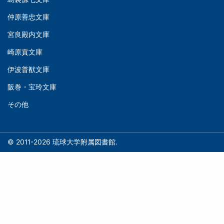
庫
ゲ
仲原善忠文庫
(Left)
ー
シ
宮良殿内文庫
文
ョ
崎原貢文庫
庫
ン
伊波普猷文庫
(Middle)
(フ
阪巻・宝玲文庫
ッ
文
タ
その他
庫
ー)
(Right)
© 2011-2026 琉球大学附属図書館.