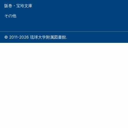
(フ
阪巻・宝玲文庫
ッ
文
タ
その他
庫
ー)
(Right)
© 2011-2026 琉球大学附属図書館.