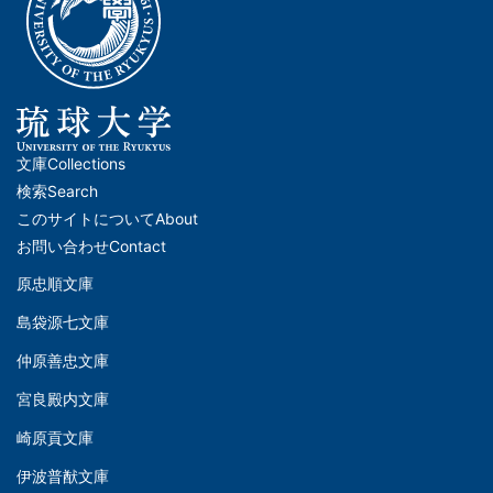
文庫
Collections
メ
検索
Search
イ
このサイトについて
About
ン
お問い合わせ
Contact
ナ
原忠順文庫
文
ビ
島袋源七文庫
庫
ゲ
仲原善忠文庫
(Left)
ー
シ
宮良殿内文庫
文
ョ
崎原貢文庫
庫
ン
伊波普猷文庫
(Middle)