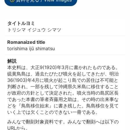
タイトルヨミ
トリシマ イジュウ シマツ
Romanaized title
torishima ijū shimatsu
解説
本史料は、大正9(1920)年3月に書かれたものである。
硫黄鳥島は、過去たびたび噴火を起してきたが、明治
36(1903)年4月に噴火が起こり島での居住は不可能と
判断され、一部を残して沖縄県久米島に移住すること
が政府の方針として決定された。噴火当時の島尻区長
であった本書の筆者斉藤用之助は、その時の出来事な
どを『鳥島移住始末』に書き残した。鳥島移住を見て
いく上では欠くことのできない一冊である。
みんなで翻刻対象資料です。みんなで翻刻へは以下の
URLから。