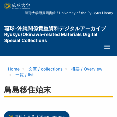
メ
イ
琉球大学附属図書館 / University of the Ryukyus Library
ン
コ
ン
琉球･沖縄関係貴重資料デジタルアーカイブ
テ
Ryukyu/Okinawa-related Materials Digital
ン
Special Collections
ツ
Togg
に
navi
移
動
Home
文庫 / collections
概要 / Overview
一覧 / list
鳥島移住始末
資料を見る / View Images