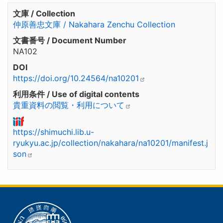
文庫 / Collection
仲原善忠文庫 / Nakahara Zenchu Collection
文書番号 / Document Number
NA102
DOI
https://doi.org/10.24564/na10201
利用条件 / Use of digital contents
貴重資料の閲覧・利用について
https://shimuchi.lib.u-
ryukyu.ac.jp/collection/nakahara/na10201/manifest.j
son