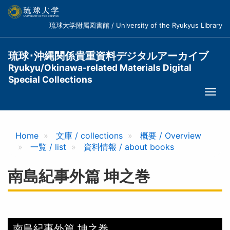
メ
イ
琉球大学附属図書館 / University of the Ryukyus Library
ン
コ
ン
琉球･沖縄関係貴重資料デジタルアーカイブ
テ
Ryukyu/Okinawa-related Materials Digital
ン
Special Collections
ツ
Togg
に
navi
移
動
Home
文庫 / collections
概要 / Overview
一覧 / list
資料情報 / about books
南島紀事外篇 坤之巻