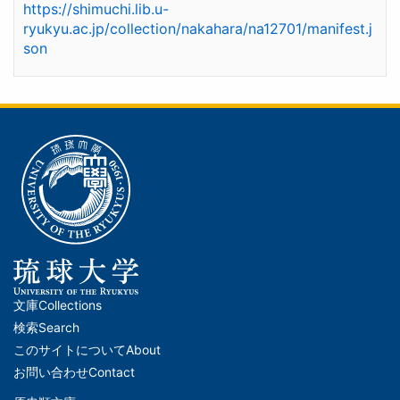
https://shimuchi.lib.u-
ryukyu.ac.jp/collection/nakahara/na12701/manifest.j
son
文庫
Collections
メ
検索
Search
イ
このサイトについて
About
ン
お問い合わせ
Contact