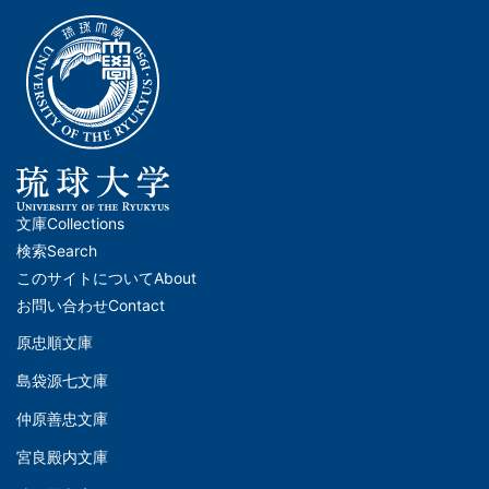
文庫
Collections
メ
検索
Search
イ
このサイトについて
About
ン
お問い合わせ
Contact
ナ
原忠順文庫
文
ビ
島袋源七文庫
庫
ゲ
仲原善忠文庫
(Left)
ー
シ
宮良殿内文庫
文