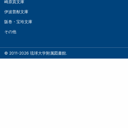
ョ
崎原貢文庫
庫
ン
伊波普猷文庫
(Middle)
(フ
阪巻・宝玲文庫
ッ
文
タ
その他
庫
ー)
(Right)
© 2011-2026 琉球大学附属図書館.