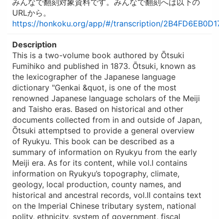
みんなで翻刻対象資料です。みんなで翻刻へは以下の
URLから。
https://honkoku.org/app/#/transcription/2B4FD6EB
Description
This is a two-volume book authored by Ōtsuki
Fumihiko and published in 1873. Ōtsuki, known as
the lexicographer of the Japanese language
dictionary "Genkai &quot, is one of the most
renowned Japanese language scholars of the Meiji
and Taisho eras. Based on historical and other
documents collected from in and outside of Japan,
Ōtsuki attemptsed to provide a general overview
of Ryukyu. This book can be described as a
summary of information on Ryukyu from the early
Meiji era. As for its content, while vol.I contains
information on Ryukyu’s topography, climate,
geology, local production, county names, and
historical and ancestral records, vol.II contains text
on the Imperial Chinese tributary system, national
polity, ethnicity, system of government, fiscal