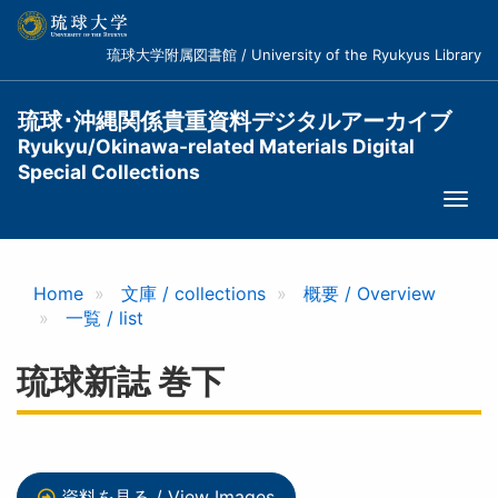
メ
イ
琉球大学附属図書館 / University of the Ryukyus Library
ン
コ
ン
琉球･沖縄関係貴重資料デジタルアーカイブ
テ
Ryukyu/Okinawa-related Materials Digital
ン
Special Collections
ツ
Togg
に
navi
移
動
Home
文庫 / collections
概要 / Overview
一覧 / list
琉球新誌 巻下
資料を見る / View Images