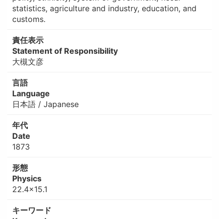
statistics, agriculture and industry, education, and
customs.
責任表示
Statement of Responsibility
大槻文彦
言語
Language
日本語 / Japanese
年代
Date
1873
形態
Physics
22.4×15.1
キーワード