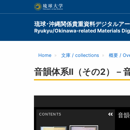
メ
イ
ン
コ
Main
琉球･沖縄関係貴重資料デジタルア
ン
Ryukyu/Okinawa-related Materials Digi
navigation
テ
ン
ツ
に
Home
文庫 / collections
概要 / Ov
移
動
音韻体系II（その2）