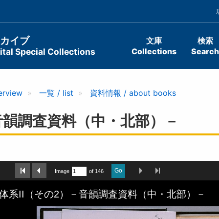
ーカイブ
文庫
検索
tal Special Collections
Collections
Search
erview
一覧 / list
資料情報 / about books
－音韻調査資料（中・北部）－