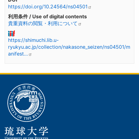
https://doi.org/10.24564/ns04501
利用条件 / Use of digital contents
貴重資料の閲覧・利用について
https://shimuchi.lib.u-
ryukyu.ac.jp/collection/nakasone_seizen/ns04501/m
anifest…