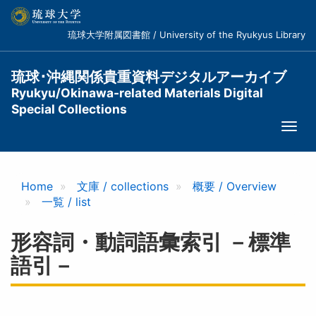
メ
イ
琉球大学附属図書館 / University of the Ryukyus Library
ン
コ
ン
琉球･沖縄関係貴重資料デジタルアーカイブ
テ
Ryukyu/Okinawa-related Materials Digital
ン
Special Collections
ツ
Togg
に
navi
移
動
Home
文庫 / collections
概要 / Overview
一覧 / list
形容詞・動詞語彙索引 －標準
語引－