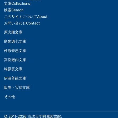
文庫
Collections
メ
検索
Search
イ
このサイトについて
About
ン
お問い合わせ
Contact
ナ
原忠順文庫
文
ビ
島袋源七文庫
庫
ゲ
仲原善忠文庫
(Left)
ー
シ
宮良殿内文庫
文
ョ
崎原貢文庫
庫
ン
伊波普猷文庫
(Middle)
(フ
阪巻・宝玲文庫
ッ
文
タ
その他
庫
ー)
(Right)
© 2011-2026 琉球大学附属図書館.