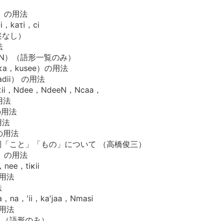
）の用法
，kaτi，ci
述なし）
法
，N）（語形一覧のみ）
κa，kusee）の用法
dii） の用法
κii，Ndee，NdeeN，Ncaa，
用法
の用法
用法
の用法
「こと」「もの」について （高橋俊三）
）の用法
ee，tiκii
の用法
法
na，'ii，ka'jaa，Nmasi
の用法
a）（語形のみ）