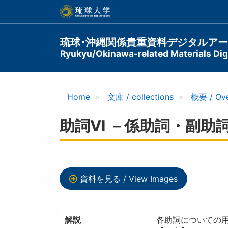
メ
イ
ン
コ
Main
琉球･沖縄関係貴重資料デジタルア
ン
Ryukyu/Okinawa-related Materials Digi
navigation
テ
ン
ツ
に
Home
文庫 / collections
概要 / Ov
移
動
助詞VI －係助詞・副助
資料を見る / View Images
解説
各助詞についての用