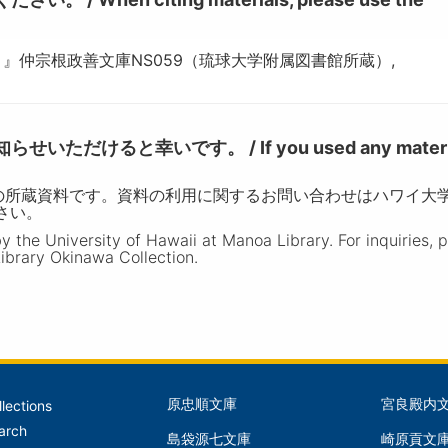
－』仲宗根政善文庫NS059（琉球大学附属図書館所蔵）,
けると幸いです。 / If you used any materia
の所蔵資料です。資料の利用に関するお問い合わせはハワイ大
ださい。
the University of Hawaii at Manoa Library. For inquiries, 
ibrary Okinawa Collection.
原忠順文庫
宮良殿内
llections
文
文
arch
島袋源七文庫
崎原貢文