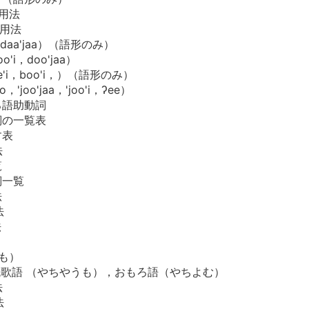
の用法
の用法
daa'jaa）（語形のみ）
'i，doo'jaa）
e'i，boo'i，）（語形のみ）
，'joo'jaa，'joo'i，ʔee）
ろ語助動詞
詞の一覧表
す表
法
覧
詞一覧
法
法
法
ども）
琉歌語 （やちやうも），おもろ語（やちよむ）
法
法