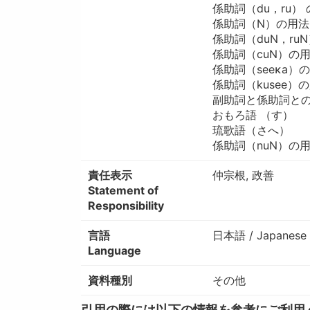
係助詞（du，ru）
係助詞（N）の用法
係助詞（duN，ru
係助詞（cuN）の
係助詞（seeκa）
係助詞（kusee）
副助詞と係助詞と
おもろ語 （す）
琉歌語（さへ）
係助詞（nuN）の
責任表示
仲宗根, 政善
Statement of
Responsibility
言語
日本語 / Japanese
Language
資料種別
その他
引用の際には以下の情報を参考にご利用ください。 / W