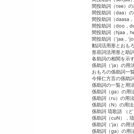
間投助詞（τee）
間投助詞（daa）
間投助詞（daasa，
間投助詞（doo，doo
間投助詞（hjaa，h
間投助詞（'jaa，'joo
動詞活用形とおも
形容詞活用形と助
各助詞の相関を示
係助詞（'ja）の用
おもろの係助詞一
今帰仁方言の係助
係助詞の一覧と用
係助詞（ga）の用
係助詞（ru）の用
係助詞（N）の用法
係助詞 琉歌語 （
係助詞（cuN），
係助詞（'ja）の用
係助詞（ga）の用