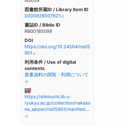
NS059
図書館所蔵ID / Library Item ID
0000928007621
書誌ID / Biblio ID
RB00185099
DOI
https://doi.org/10.24564/ns05
901
利用条件 / Use of digital
contents
貴重資料の閲覧・利用について
https://shimuchi.lib.u-
ryukyu.ac.jp/collection/nakaso
ne_seizen/ns05901/manifest…