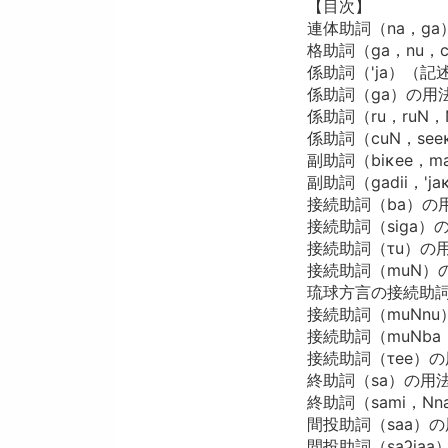
【目次】
連体助詞（na，ga
格助詞（ga，nu，ci
係助詞（'ja）（記
係助詞（ga）の用
係助詞（ru，ruN
係助詞（cuN，see
副助詞（biκee，ma
副助詞（gadii，'ja
接続助詞（ba）の
接続助詞（siga）
接続助詞（τu）の
接続助詞（muN）
琉球方言の接続助詞
接続助詞（muNnu
接続助詞（muNba，n
接続助詞（τee）
終助詞（sa）の用
終助詞（sami，Nna，
間投助詞（saa）
間投助詞（saʔja