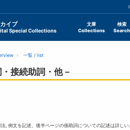
ーカイブ
文庫
検索
tal Special Collections
Collections
Search
erview
一覧 / list
詞・接続助詞・他－
法, 例文を記述。後半ページの係助詞についての記述は詳しい