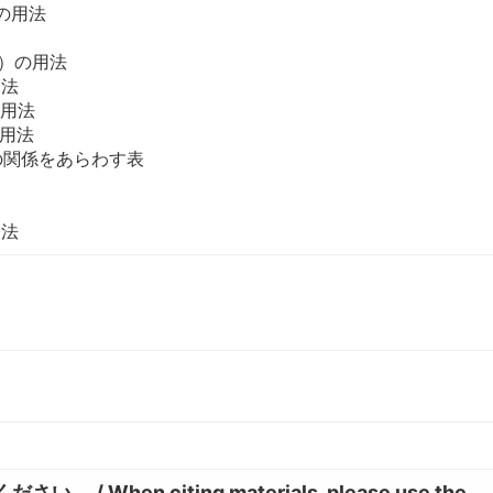
 の用法
N）の用法
用法
の用法
の用法
の関係をあらわす表
用法
hen citing materials, please use the