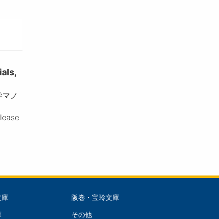
ls,
学マノ
please
文庫
阪巻・宝玲文庫
文
庫
その他