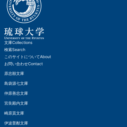
文庫
Collections
メ
検索
Search
イ
このサイトについて
About
ン
お問い合わせ
Contact
ナ
原忠順文庫
文
ビ
島袋源七文庫
庫
ゲ
仲原善忠文庫
(Left)
ー
シ
宮良殿内文庫
文
ョ
崎原貢文庫
庫
ン
伊波普猷文庫
(Middle)