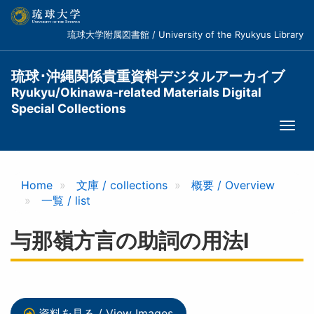
メ
イ
琉球大学附属図書館 / University of the Ryukyus Library
ン
コ
ン
琉球･沖縄関係貴重資料デジタルアーカイブ
テ
Ryukyu/Okinawa-related Materials Digital
ン
Special Collections
ツ
Togg
に
navi
移
動
Home
文庫 / collections
概要 / Overview
一覧 / list
与那嶺方言の助詞の用法I
資料を見る / View Images