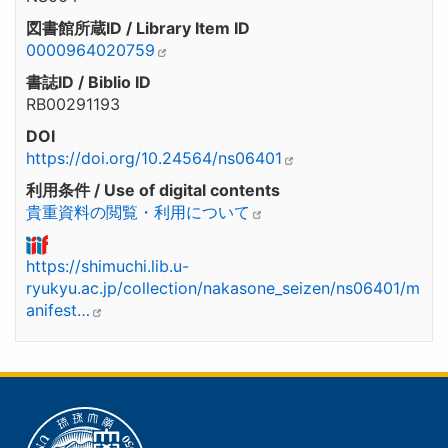
図書館所蔵ID / Library Item ID
0000964020759
書誌ID / Biblio ID
RB00291193
DOI
https://doi.org/10.24564/ns06401
利用条件 / Use of digital contents
貴重資料の閲覧・利用について
https://shimuchi.lib.u-
ryukyu.ac.jp/collection/nakasone_seizen/ns06401/m
anifest…