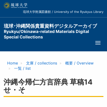
メ
イ
琉球大学附属図書館 / University of the Ryukyus Library
ン
コ
ン
琉球･沖縄関係貴重資料デジタルアーカイブ
テ
Ryukyu/Okinawa-related Materials Digital
ン
Special Collections
ツ
Togg
に
navi
移
動
Home
文庫 / collections
概要 / Overview
一覧 / list
沖縄今帰仁方言辞典 草稿14
せ・そ