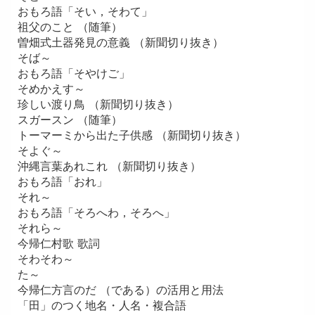
おもろ語「そい，そわて」
祖父のこと （随筆）
曽畑式土器発見の意義 （新聞切り抜き）
そば～
おもろ語「そやけご」
そめかえす～
珍しい渡り鳥 （新聞切り抜き）
スガースン （随筆）
トーマーミから出た子供感 （新聞切り抜き）
そよぐ～
沖縄言葉あれこれ （新聞切り抜き）
おもろ語「おれ」
それ～
おもろ語「そろへわ，そろへ」
それら～
今帰仁村歌 歌詞
そわそわ～
た～
今帰仁方言のだ （である）の活用と用法
「田」のつく地名・人名・複合語