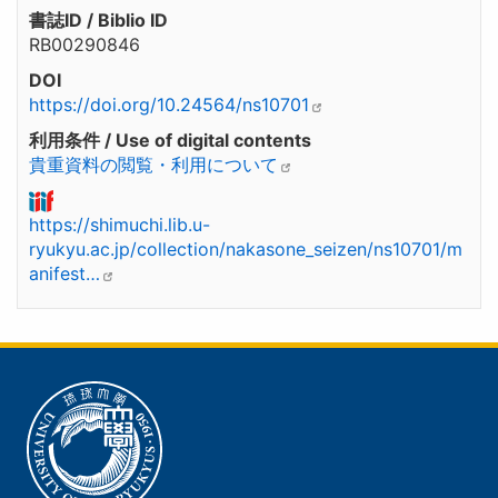
書誌ID / Biblio ID
RB00290846
DOI
https://doi.org/10.24564/ns10701
利用条件 / Use of digital contents
貴重資料の閲覧・利用について
https://shimuchi.lib.u-
ryukyu.ac.jp/collection/nakasone_seizen/ns10701/m
anifest…