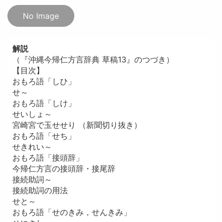
No Image
解説
（『沖縄今帰仁方言辞典 草稿13』のつづき）
【目次】
おもろ語「しひ」
せ～
おもろ語「しけ」
せいしょ～
宮崎宮で玉せせり （新聞切り抜き）
おもろ語「せち」
せきれい～
おもろ語「接頭辞」
今帰仁方言の接頭辞・接尾辞
接続助詞～
接続助詞の用法
せと～
おもろ語「せのきみ，せんきみ」