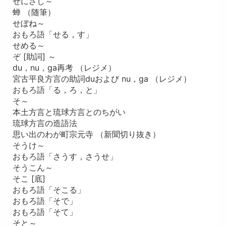
せにさし～
蝉 （随筆）
せぼね～
おもろ語「せる，す」
せめる～
ぞ [助詞] ～
du，nu，ga再考 （レジメ）
宮古平良方言の助詞duおよび nu，ga （レジメ）
おもろ語「る，ろ，と」
そ～
本土方言と琉球方言とのちがい
琉球方言の造語法
思い出のわが町宗元寺 （新聞切り抜き）
そうけ～
おもろ語「さうす，さうせ」
そうこん～
そこ [底]
おもろ語「そこる」
おもろ語「そで」
おもろ語「そて」
そと～