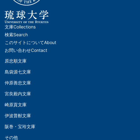
文庫
Collections
メ
検索
Search
イ
このサイトについて
About
ン
お問い合わせ
Contact
ナ
原忠順文庫
文
ビ
島袋源七文庫
庫
ゲ
仲原善忠文庫
(Left)
ー
シ
宮良殿内文庫
文
ョ
崎原貢文庫
庫
ン
伊波普猷文庫
(Middle)
(フ
阪巻・宝玲文庫
ッ
文
タ
その他