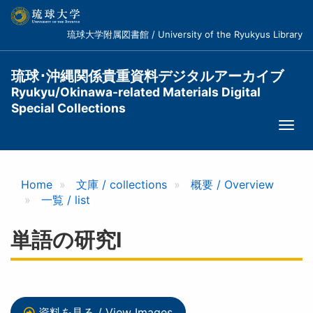
メ
イ
琉球大学附属図書館 / University of the Ryukyus Library
ン
コ
ン
琉球･沖縄関係貴重資料デジタルアーカイブ
テ
Ryukyu/Okinawa-related Materials Digital
ン
Special Collections
ツ
Togg
に
navi
移
動
Home
文庫 / collections
概要 / Overview
一覧 / list
単語の研究I
資料を見る / View Images