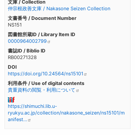
文庫 / Collection
仲宗根政善文庫 / Nakasone Seizen Collection
文書番号 / Document Number
NS151
図書館所蔵ID / Library Item ID
0000964002799
書誌ID / Biblio ID
RB00271328
DOI
https://doi.org/10.24564/ns15101
利用条件 / Use of digital contents
貴重資料の閲覧・利用について
https://shimuchi.lib.u-
ryukyu.ac.jp/collection/nakasone_seizen/ns15101/m
anifest…