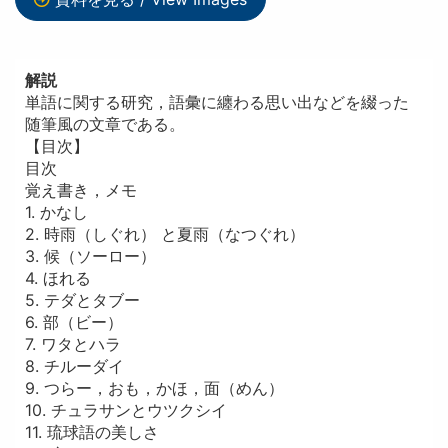
解説
単語に関する研究，語彙に纏わる思い出などを綴った
随筆風の文章である。
【目次】
目次
覚え書き，メモ
1. かなし
2. 時雨（しぐれ） と夏雨（なつぐれ）
3. 候（ソーロー）
4. ほれる
5. テダとタブー
6. 部（ビー）
7. ワタとハラ
8. チルーダイ
9. つらー，おも，かほ，面（めん）
10. チュラサンとウツクシイ
11. 琉球語の美しさ