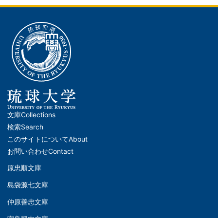
文庫
Collections
メ
検索
Search
イ
このサイトについて
About
ン
お問い合わせ
Contact
ナ
原忠順文庫
文
ビ
島袋源七文庫
庫
ゲ
仲原善忠文庫
(Left)
ー